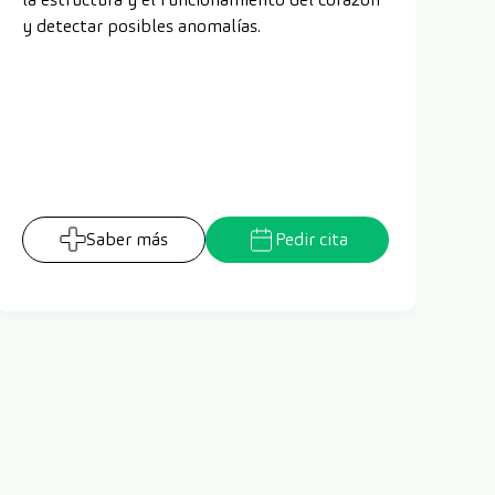
y detectar posibles anomalías.
re
Saber más
Pedir cita