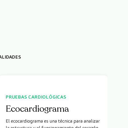
ALIDADES
PRUEBAS CARDIOLÓGICAS
N
Ecocardiograma
E
El ecocardiograma es una técnica para analizar
El
la estructura y el funcionamiento del corazón
va