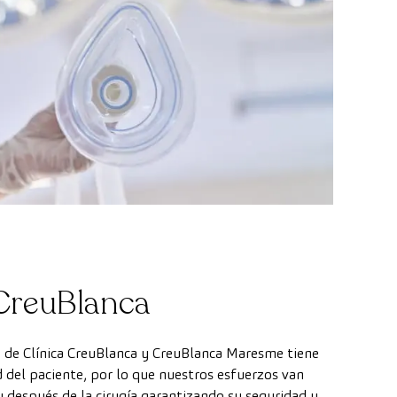
 CreuBlanca
 de Clínica CreuBlanca y CreuBlanca Maresme tiene
d del paciente, por lo que nuestros esfuerzos van
 y después de la cirugía garantizando su seguridad y