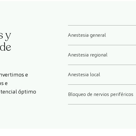
s y
Anestesia general
 de
Anestesia regional
invertimos e
Anestesia local
s e
stencial óptimo
Bloqueo de nervios periféricos