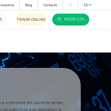
 nosotros
Blog
Contacto
ES
S
PEDIR CITA
TIENDA ONLINE
 e intensivos del paciente antes,
o terapéuticos que requieran la