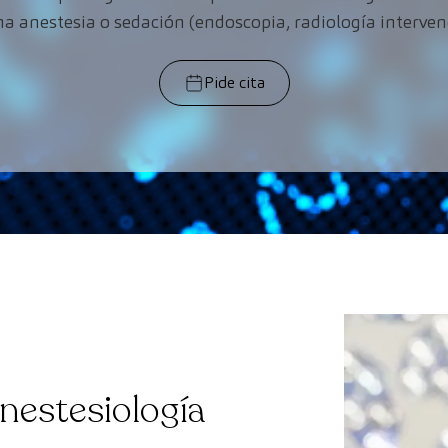
na anestesia o sedación (endoscopia, radiología intervenci
Pide cita
Anestesiología