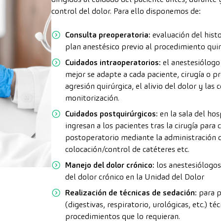
control del dolor. Para ello disponemos de:
Consulta preoperatoria
:
evaluación del histo
plan anestésico previo al procedimiento quir
Cuidados intraoperatorios
:
el anestesiólogo 
mejor se adapte a cada paciente, cirugía o p
agresión quirúrgica, el alivio del dolor y las
monitorización.
Cuidados postquirúrgicos
:
en la sala del ho
ingresan a los pacientes tras la cirugía para
postoperatorio mediante la administración de
colocación/control de catéteres etc.
Manejo del dolor cró
nico:
los anestesiólogos 
del dolor crónico en la Unidad del Dolor
Realización de técnicas de sedación:
para p
(digestivas, respiratorio, urológicas, etc.) t
procedimientos que lo requieran.