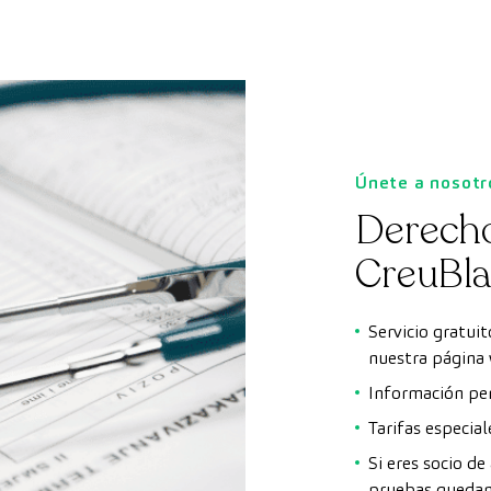
Únete a nosotr
Derecho
CreuBl
Servicio gratui
nuestra página
Información per
Tarifas especial
Si eres socio d
pruebas quedan 