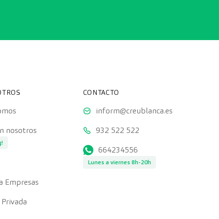
OTROS
CONTACTO
somos
inform@creublanca.es
on nosotros
932 522 522
g!
664234556
Lunes a viernes 8h-20h
a Empresas
 Privada