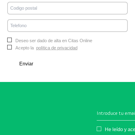
Codigo
postal
Telefono
Sin
Deseo ser dado de alta en Citas Online
nombre
Acepto la
política de privacidad
Enviar
Introduce tu emai
Consentimiento
He leído y ac