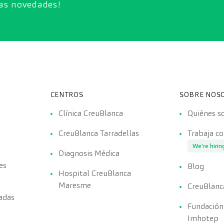
ras novedades!
CENTROS
SOBRE NOS
Clínica CreuBlanca
Quiénes 
CreuBlanca Tarradellas
Trabaja c
We're hirin
Diagnosis Médica
es
Blog
Hospital CreuBlanca
Maresme
CreuBlanc
adas
Fundación
Imhotep