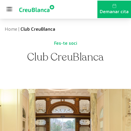
Vés al contingut
Demanar cita
Home
|
Club CreuBlanca
Fes-te soci
Club CreuBlanca