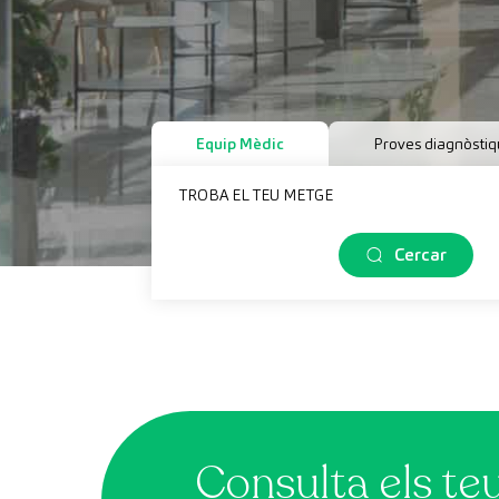
Equip Mèdic
Proves diagnòsti
TROBA EL TEU METGE
Cercar
Consulta els te