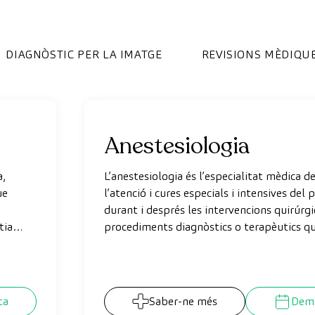
DIAGNÒSTIC PER LA IMATGE
REVISIONS MÈDIQU
Anestesiologia
a,
L’anestesiologia és l’especialitat mèdica d
ue
l’atenció i cures especials i intensives del 
durant i després les intervencions quirúrgi
tia
procediments diagnòstics o terapèutics qu
la pràctica d’una anestèsia o sedació (end
la
radiologia intervencionista etc.).
s.
ta
Saber-ne més
Dema