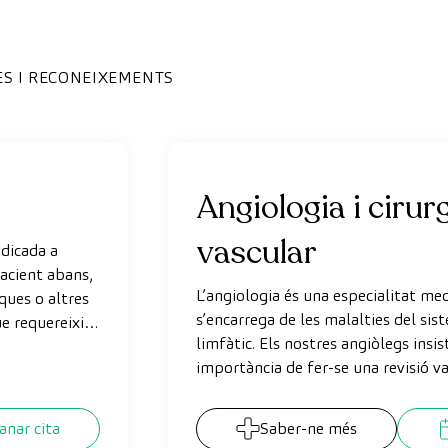
ES I RECONEIXEMENTS
Angiologia i cirur
vascular
edicada a
pacient abans,
L’angiologia és una especialitat me
ques o altres
s’encarrega de les malalties del sist
e requereixin
limfàtic. Els nostres angiòlegs insis
oscòpia,
importància de fer-se una revisió va
50 anys per detectar i tractar, de 
qualsevol malaltia o patologia vascu
nar cita
Saber-ne més
miocardi, l’embòlia cerebral i el 