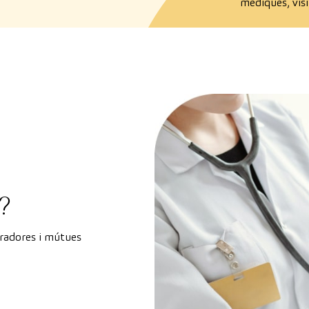
mèdiques, vis
?
uradores i mútues