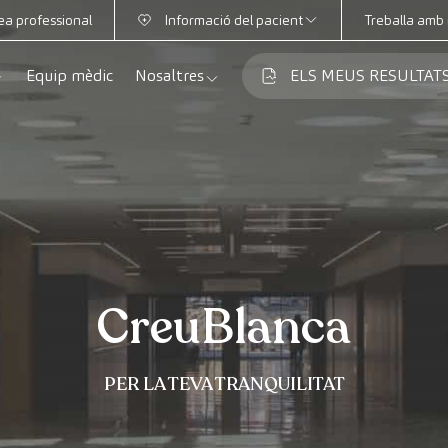
ea professional
Informació del pacient
Treballa amb 
Equip mèdic
Nosaltres
ELS MEUS RESULTAT
Mútues
Informació de proves
a
cialitats
Qui som
Club CreuBlanca
dellas
es diagnòstiques
Treballa amb nosaltres
sions mèdiques
Blog
anca Maresme
ats especialitzades
CreuBlanca Empreses
CreuBlanca
Preguntes freqüents
PER LA TEVA TRANQUILITAT