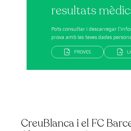
resultats mèdic
Pots consultar i descarregar l’inf
prova amb les teves dades persona
PROVES
L
CreuBlanca i el FC Barc