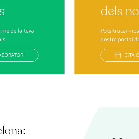
s
dels no
orme de la teva
Pots trucar-nos
ls.
nostre portal de
ABORATORI
CITA 
elona: