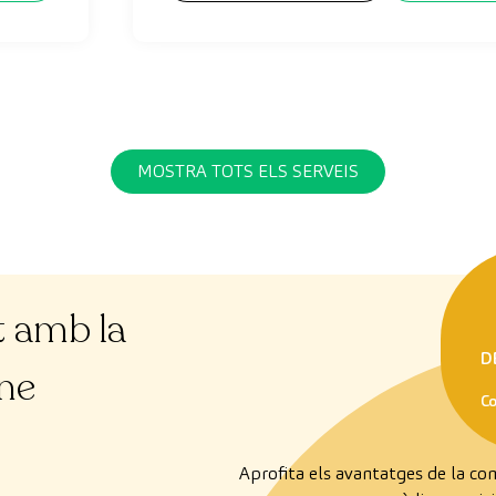
MOSTRA TOTS ELS SERVEIS
t amb la
D
ine
C
Aprofita els avantatges de la com