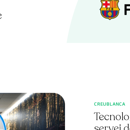
e
CREUBLANCA
Tecnolog
servei d