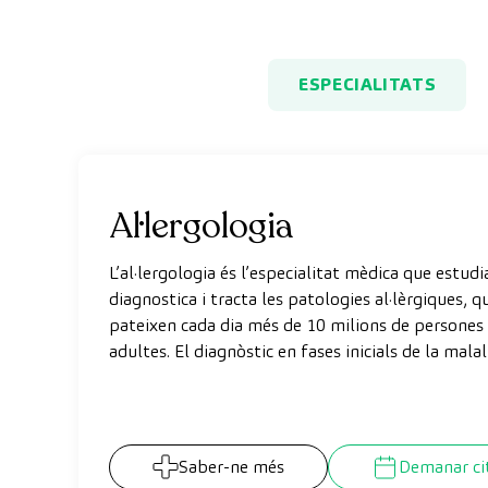
ESPECIALITATS
Al·lergologia
L’al·lergologia és l’especialitat mèdica que estudi
diagnostica i tracta les patologies al·lèrgiques, q
pateixen cada dia més de 10 milions de persones
adultes. El diagnòstic en fases inicials de la malal
permet controlar-ne els símptomes i evitar que
progressin i se n’hi afegeixin, cosa que comporta 
millora de la qualitat de vida dels nostres pacient
Saber-ne més
Demanar ci