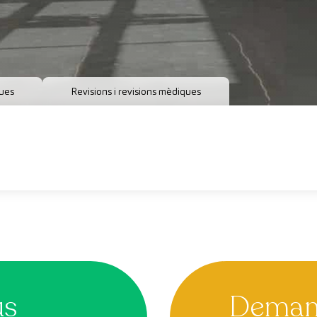
ques
Revisions i revisions mèdiques
us
Demana