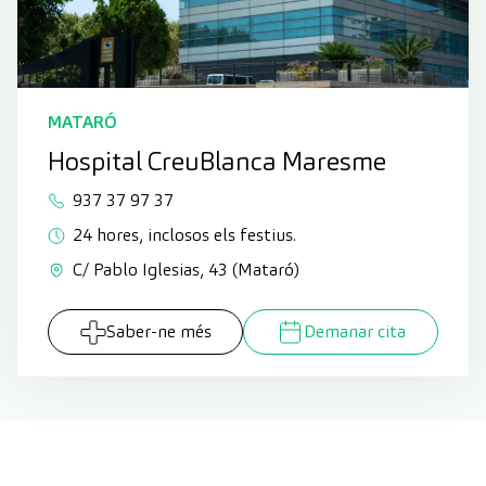
MATARÓ
Hospital CreuBlanca Maresme
937 37 97 37
24 hores, inclosos els festius.
C/ Pablo Iglesias, 43 (Mataró)
Saber-ne més
Demanar cita