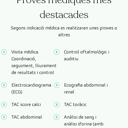
Proves mèdiques més
destacades
Segons indicació mèdica es realitzaran unes proves o
altres
Visita mèdica.
Control oftalmològic i
Coordinació,
auditiu
seguiment, lliurament
de resultats i control
Electrocardiograma
Ecografia abdominal i
(ECG)
renal
TAC score calci
TAC toràcic
TAC abdominal
Anàlisi de sang i
anàlisi d'orina (amb