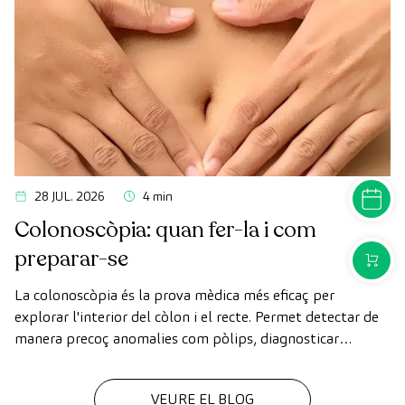
símptomes.
28 JUL. 2026
4 min
DEMANA
Colonoscòpia: quan fer-la i com
preparar-se
COMPR
La colonoscòpia és la prova mèdica més eficaç per
explorar l'interior del còlon i el recte. Permet detectar de
manera precoç anomalies com pòlips, diagnosticar
malalties intestinals i prevenir el càncer de còlon.
VEURE EL BLOG