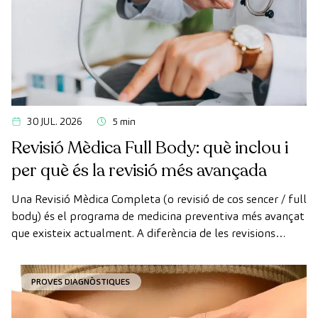
30 JUL. 2026
5 min
Revisió Mèdica Full Body: què inclou i
per què és la revisió més avançada
Una Revisió Mèdica Completa (o revisió de cos sencer / full
body) és el programa de medicina preventiva més avançat
que existeix actualment. A diferència de les revisions
convencionals, aquesta revisió utilitza la tecnologia de
diagnòstic per la imatge d'última generació per avaluar de
PROVES DIAGNÒSTIQUES
manera exhaustiva l'estat dels òrgans vitals, el sistema
vascular i el cervell abans que apareguin els primers