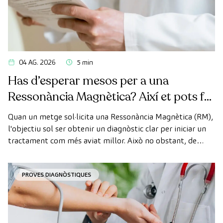
04 AG. 2026
5 min
Has d’esperar mesos per a una
Ressonància Magnètica? Així et pots fer
la prova de manera ràpida com a
Quan un metge sol·licita una Ressonància Magnètica (RM),
pacient privat
l'objectiu sol ser obtenir un diagnòstic clar per iniciar un
tractament com més aviat millor. Això no obstant, de
vegades, els terminis d'espera per aconseguir una cita
poden trigar més del desitjat.
PROVES DIAGNÒSTIQUES