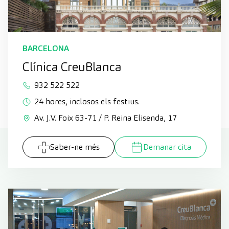
BARCELONA
Clínica CreuBlanca
932 522 522
24 hores, inclosos els festius.
Av. J.V. Foix 63-71 / P. Reina Elisenda, 17
Saber-ne més
Demanar cita