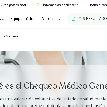
Área profesional
Información paciente
Trabaja con
s
Equipo médico
Nosotros
MIS RESULTADO
Mutuas
Información pruebas
a
ecialidades
Quiénes somos
co General
Club CreuBlanca
dellas
ebas diagnósticas
Trabaja con nosotros
a
queos y revisiones médicas
Blog
anca Maresme
dades especializadas
CreuBlanca Empresas
Fundación Privada Imhotep
é es el Chequeo Médico Gene
Preguntas frecuentes
es una valoración exhaustiva del estado de salud medi
ticar de forma precoz patologías como la hipertensión, 