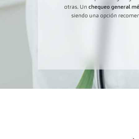
otras. Un
chequeo general mé
siendo una opción recome