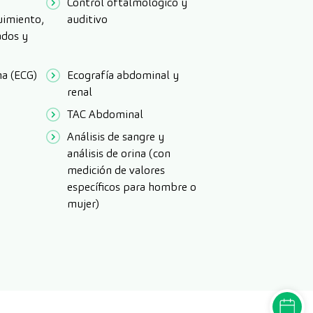
Control oftalmológico y
uimiento,
auditivo
ados y
ma (ECG)
Ecografía abdominal y
renal
TAC Abdominal
Análisis de sangre y
análisis de orina (con
medición de valores
específicos para hombre o
mujer)
PEDIR C