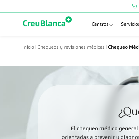
Saltar al contenido
Centros
Servicio
Clínica CreuBlanc
Esp
Inicio
|
Chequeos y revisiones médicas
|
Chequeo Médi
CreuBlanca Tarra
Pru
Diagnosis Médic
Che
Hospital CreuBl
Uni
Centros Aragón
¿Qu
El
chequeo médico general
orientadas a prevenir y diagnos