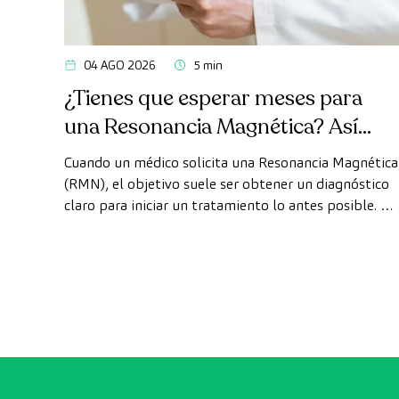
04 AGO 2026
5 min
¿Tienes que esperar meses para
una Resonancia Magnética? Así
puedes realizarte la prueba de
Cuando un médico solicita una Resonancia Magnética
forma rápida como paciente
(RMN), el objetivo suele ser obtener un diagnóstico
claro para iniciar un tratamiento lo antes posible. Si
privado
embargo, en ocasiones, los plazos de espera para
conseguir una cita pueden demorarse más de lo
deseado.