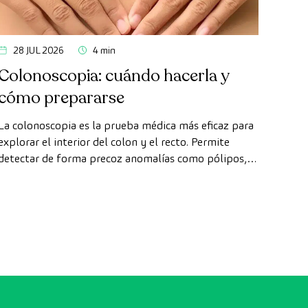
28 JUL 2026
4 min
Colonoscopia: cuándo hacerla y
cómo prepararse
La colonoscopia es la prueba médica más eficaz para
explorar el interior del colon y el recto. Permite
detectar de forma precoz anomalías como pólipos,
diagnosticar enfermedades intestinales y prevenir el
cáncer de colon.