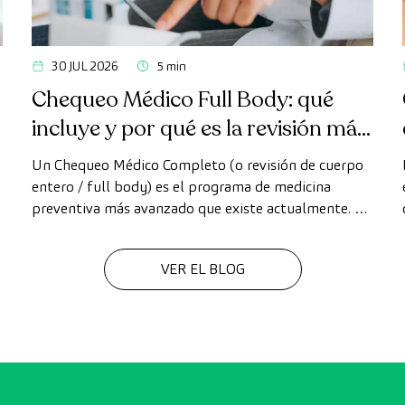
30 JUL 2026
5 min
Chequeo Médico Full Body: qué
incluye y por qué es la revisión más
avanzada
Un Chequeo Médico Completo (o revisión de cuerpo
entero / full body) es el programa de medicina
n
preventiva más avanzado que existe actualmente. A
diferencia de las revisiones convencionales, este
chequeo utiliza la tecnología de diagnóstico por la
VER EL BLOG
imagen de última generación para evaluar de forma
exhaustiva el estado de los órganos vitales, el
sistema vascular y el cerebro antes de que aparezcan
los primeros síntomas.