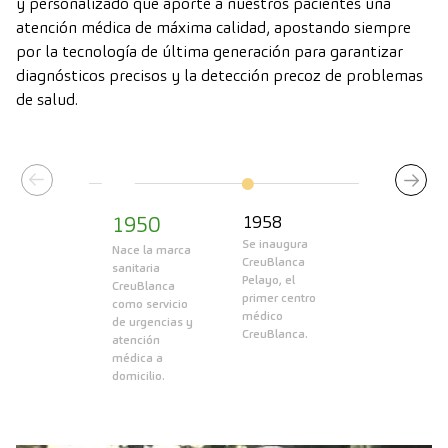
y personalizado que aporte a nuestros pacientes una
atención médica de máxima calidad, apostando siempre
por la tecnología de última generación para garantizar
diagnósticos precisos y la detección precoz de problemas
de salud.
1950
1958
Se inaugura 
Nace la marca 
CreuBlanca 
sanitaria 
Pelayo, el 
CreuBlanca 
primer centro 
como servicio 
médico 
de urgencias y 
atención 
médica a 