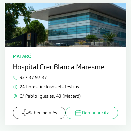
MATARÓ
Hospital CreuBlanca Maresme
937 37 97 37
24 hores, inclosos els festius.
C/ Pablo Iglesias, 43 (Mataró)
Saber-ne més
Demanar cita