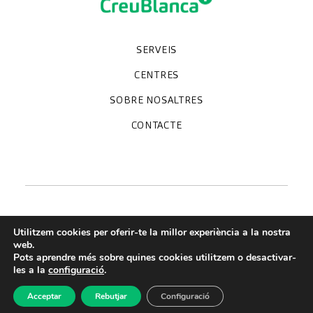
SERVEIS
Unitats especialitzades
Proves diagnòstiques
Revisions mèdiques
Especialitats
CENTRES
Hospital CreuBlanca Maresme
CreuBlanca Tarradellas
SOBRE NOSALTRES
Clínica CreuBlanca
Diagnosis Médica
Treballa amb nosaltres
CreuBlanca Empreses
Preguntes freqüents
CONTACTE
Qui som
Blog
We're hiring!
664234556
inform@creublanca.es
932 522 522
Dilluns a divendres 8h-20h
Utilitzem cookies per oferir-te la millor experiència a la nostra
web.
Pots aprendre més sobre quines cookies utilitzem o desactivar-
Termes de servei
les a la
configuració
.
Avis legal
Acceptar
Rebutjar
Configuració
Política de privacitat