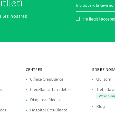
tlletí
Introdueix la teva ad
 les nostres
Consentimiento
He llegit i accept
CENTRES
SOBRE NOSA
Clínica CreuBlanca
Qui som
es
CreuBlanca Tarradellas
Treballa 
We're hirin
Diagnosis Médica
Blog
ades
Hospital CreuBlanca