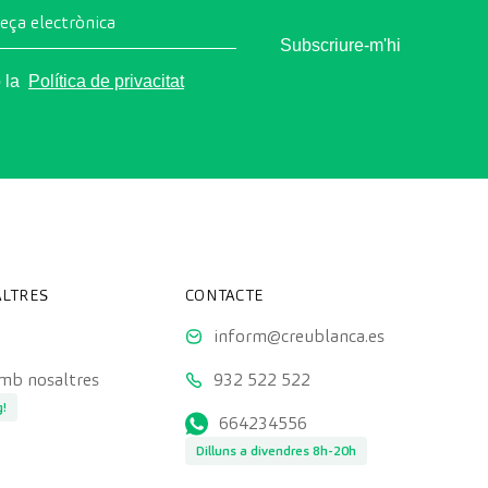
reça electrònica
Subscriure-m'hi
o la
Política de privacitat
LTRES
CONTACTE
inform@creublanca.es
amb nosaltres
932 522 522
g!
664234556
Dilluns a divendres 8h-20h