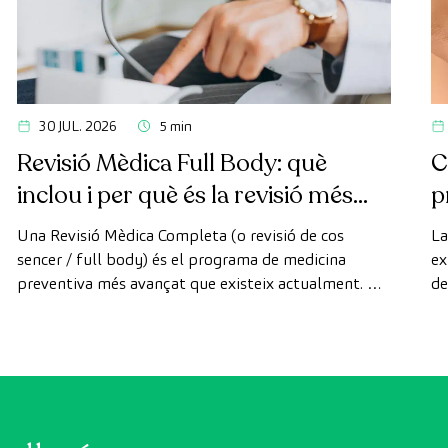
30 JUL. 2026
5 min
Revisió Mèdica Full Body: què
C
inclou i per què és la revisió més
p
avançada
Una Revisió Mèdica Completa (o revisió de cos
La
sencer / full body) és el programa de medicina
ex
preventiva més avançat que existeix actualment. A
de
diferència de les revisions convencionals, aquesta
di
revisió utilitza la tecnologia de diagnòstic per la
de
imatge d'última generació per avaluar de manera
exhaustiva l'estat dels òrgans vitals, el sistema
vascular i el cervell abans que apareguin els primers
símptomes.