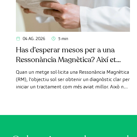
04 AG. 2026
5 min
Has d’esperar mesos per a una
Ressonància Magnètica? Així et
pots fer la prova de manera ràpida
Quan un metge sol·licita una Ressonància Magnètica
com a pacient privat
(RM), l'objectiu sol ser obtenir un diagnòstic clar per
iniciar un tractament com més aviat millor. Això no
obstant, de vegades, els terminis d'espera per
aconseguir una cita poden trigar més del desitjat.