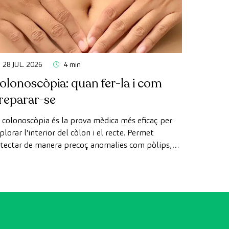
28 JUL. 2026
4 min
olonoscòpia: quan fer-la i com
reparar-se
 colonoscòpia és la prova mèdica més eficaç per
plorar l'interior del còlon i el recte. Permet
tectar de manera precoç anomalies com pòlips,
agnosticar malalties intestinals i prevenir el càncer
 còlon.