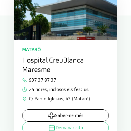
MATARÓ
Hospital CreuBlanca
Maresme
937 37 97 37
24 hores, inclosos els festius.
C/ Pablo Iglesias, 43 (Mataró)
Saber-ne més
Demanar cita