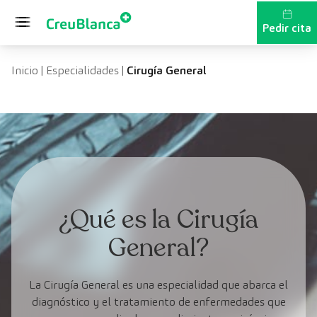
Saltar al contenido
Pedir cita
Inicio
|
Especialidades
|
Cirugía General
¿Qué es la Cirugía
General?
La Cirugía General es una especialidad que abarca el
diagnóstico y el tratamiento de enfermedades que