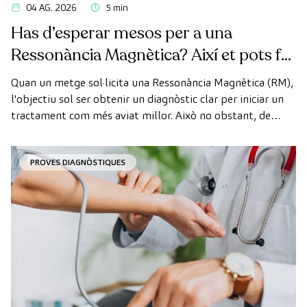
04 AG. 2026
5 min
Has d’esperar mesos per a una
Ressonància Magnètica? Així et pots fer
la prova de manera ràpida com a
Quan un metge sol·licita una Ressonància Magnètica (RM),
pacient privat
l'objectiu sol ser obtenir un diagnòstic clar per iniciar un
tractament com més aviat millor. Això no obstant, de
vegades, els terminis d'espera per aconseguir una cita
poden trigar més del desitjat.
PROVES DIAGNÒSTIQUES