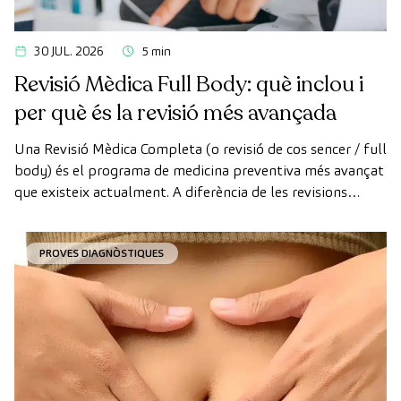
30 JUL. 2026
5 min
Revisió Mèdica Full Body: què inclou i
per què és la revisió més avançada
Una Revisió Mèdica Completa (o revisió de cos sencer / full
body) és el programa de medicina preventiva més avançat
que existeix actualment. A diferència de les revisions
convencionals, aquesta revisió utilitza la tecnologia de
diagnòstic per la imatge d'última generació per avaluar de
PROVES DIAGNÒSTIQUES
manera exhaustiva l'estat dels òrgans vitals, el sistema
vascular i el cervell abans que apareguin els primers
símptomes.