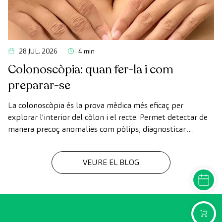
28 JUL. 2026
4 min
Colonoscòpia: quan fer-la i com
preparar-se
La colonoscòpia és la prova mèdica més eficaç per
explorar l'interior del còlon i el recte. Permet detectar de
manera precoç anomalies com pòlips, diagnosticar
malalties intestinals i prevenir el càncer de còlon.
VEURE EL BLOG
DEMANA
COMPR