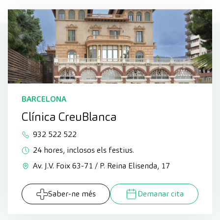
BARCELONA
Clínica CreuBlanca
932 522 522
24 hores, inclosos els festius.
Av. J.V. Foix 63-71 / P. Reina Elisenda, 17
Saber-ne més
Demanar cita