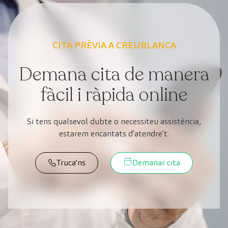
CITA PRÈVIA A CREUBLANCA
Demana cita de manera
fàcil i ràpida online
Si tens qualsevol dubte o necessiteu assistència,
estarem encantats d’atendre’t.
Truca'ns
Demanar cita