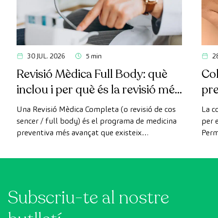
30 JUL. 2026
5 min
2
Revisió Mèdica Full Body: què
Col
inclou i per què és la revisió més
pr
avançada
Una Revisió Mèdica Completa (o revisió de cos
La c
sencer / full body) és el programa de medicina
per e
preventiva més avançat que existeix
Perm
actualment. A diferència de les revisions
com 
convencionals, aquesta revisió utilitza la
prev
tecnologia de diagnòstic per la imatge d'última
generació per avaluar de manera exhaustiva
Subscriu-te al nostre
l'estat dels òrgans vitals, el sistema vascular i el
cervell abans que apareguin els primers
símptomes.