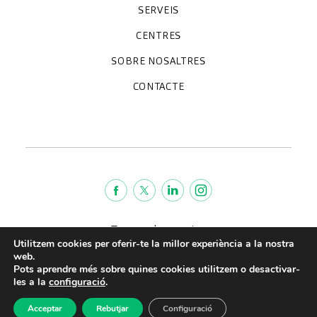
SERVEIS
Unitats especialitzades
Proves diagnòstiques
Revisions mèdiques
Especialitats
CENTRES
Hospital CreuBlanca Maresme
CreuBlanca Tarradellas
SOBRE NOSALTRES
Clínica CreuBlanca
Diagnosis Médica
Treballa amb nosaltres
CreuBlanca Empreses
Preguntes freqüents
CONTACTE
Qui som
Blog
We're hiring!
664234556
inform@creublanca.es
932 522 522
Dilluns a divendres 8h-20h
Termes de servei
Utilitzem cookies per oferir-te la millor experiència a la nostra
Avis legal
web.
Política de privacitat
Pots aprendre més sobre quines cookies utilitzem o desactivar-
Política de qualitat
les a la
configuració
.
CreuBlanca © 2022 |
Acceptar
Rebutjar
Configuració