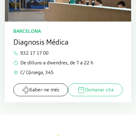
BARCELONA
Diagnosis Médica
932 17 17 00
De dilluns a divendres, de 7 a 22 h
C/ Còrsega, 345
Saber-ne més
Demanar cita