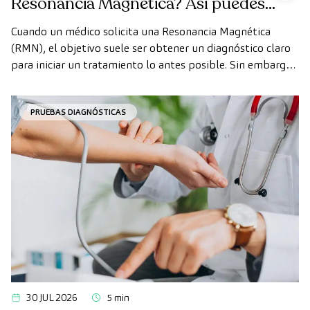
Resonancia Magnética? Así puedes
realizarte la prueba de forma rápida
Cuando un médico solicita una Resonancia Magnética
como paciente privado
(RMN), el objetivo suele ser obtener un diagnóstico claro
para iniciar un tratamiento lo antes posible. Sin embargo,
en ocasiones, los plazos de espera para conseguir una cita
pueden demorarse más de lo deseado.
PRUEBAS DIAGNÓSTICAS
30 JUL 2026
5 min