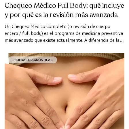
Chequeo Médico Full Body: qué incluye
y por qué es la revisión más avanzada
Un Chequeo Médico Completo (o revisión de cuerpo
entero / full body) es el programa de medicina preventiva
más avanzado que existe actualmente. A diferencia de las
revisiones convencionales, este chequeo utiliza la
tecnología de diagnóstico por la imagen de última
PRUEBAS DIAGNÓSTICAS
generación para evaluar de forma exhaustiva el estado de
los órganos vitales, el sistema vascular y el cerebro antes
de que aparezcan los primeros síntomas.