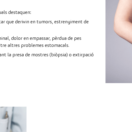
quals destaquen:
itar que derivin en tumors, estrenyiment de
inal, dolor en empassar, pèrdua de pes
ntre altres problemes estomacals.
t la presa de mostres (biòpsia) o extirpació