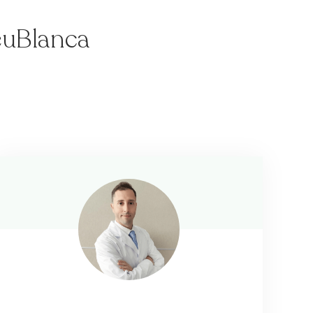
reuBlanca