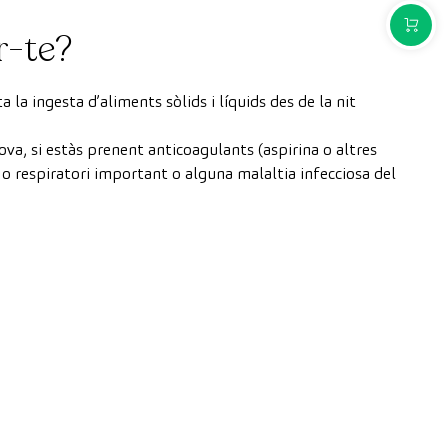
COMPR
r-te?
la ingesta d’aliments sòlids i líquids des de la nit
va, si estàs prenent anticoagulants (aspirina o altres
o respiratori important o alguna malaltia infecciosa del