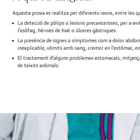
Aquesta prova es realitza per diferents raons, entre les 
La detecció de pòlips o lesions precanceroses, per a ev
l’esòfag, hèrnies de hiat o úlceres gàstriques.
La presència de signes o símptomes com a dolor abdom
inexplicable, vòmits amb sang, cremor en l’estómac, e
El tractament d’alguns problemes estomacals, mitjançan
de teixits anòmals.