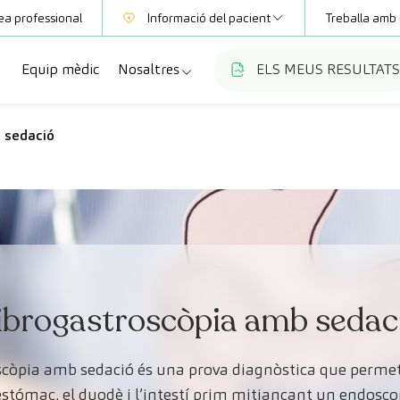
ea professional
Informació del pacient
Treballa amb 
Equip mèdic
Nosaltres
ELS MEUS RESULTATS
Mútues
Informació de proves
a
cialitats
Qui som
 sedació
Club CreuBlanca
ellas
es diagnòstiques
Treballa amb nosaltres
sions mèdiques
Blog
anca Maresme
ats especialitzades
CreuBlanca Empreses
Preguntes freqüents
ibrogastroscòpia amb sedac
scòpia amb sedació és una prova diagnòstica que permet 
estómac, el duodè i l’intestí prim mitjançant un endosco