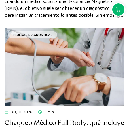
Cuando un médico solicita una Resonancia Magnética
como paciente privado
(RMN), el objetivo suele ser obtener un diagnóstico claro
COMPR
para iniciar un tratamiento lo antes posible. Sin embargo,
en ocasiones, los plazos de espera para conseguir una cita
pueden demorarse más de lo deseado.
PRUEBAS DIAGNÓSTICAS
30 JUL 2026
5 min
Chequeo Médico Full Body: qué incluye