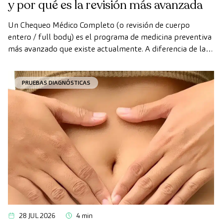
y por qué es la revisión más avanzada
Un Chequeo Médico Completo (o revisión de cuerpo
entero / full body) es el programa de medicina preventiva
más avanzado que existe actualmente. A diferencia de las
revisiones convencionales, este chequeo utiliza la
tecnología de diagnóstico por la imagen de última
PRUEBAS DIAGNÓSTICAS
generación para evaluar de forma exhaustiva el estado de
los órganos vitales, el sistema vascular y el cerebro antes
de que aparezcan los primeros síntomas.
28 JUL 2026
4 min