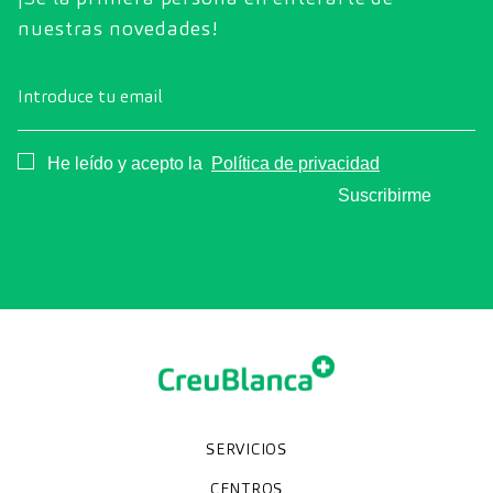
nuestras novedades!
Introduce tu email
Consentimiento
He leído y acepto la
Política de privacidad
Suscribirme
SERVICIOS
Chequeos y revisiones médicas
Diagnóstico por la imagen
Unidades especializadas
Especialidades
CENTROS