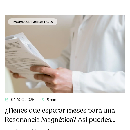
PRUEBAS DIAGNÓSTICAS
04 AGO 2026
5 min
¿Tienes que esperar meses para una
Resonancia Magnética? Así puedes
realizarte la prueba de forma rápida