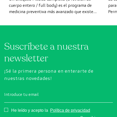
cuerpo entero / full body) es el programa de
para 
medicina preventiva más avanzado que existe
Perm
actualmente. A diferencia de las revisiones
como
convencionales, este chequeo utiliza la
intes
tecnología de diagnóstico por la imagen de
última generación para evaluar de forma
Suscríbete a nuestra
exhaustiva el estado de los órganos vitales, el
sistema vascular y el cerebro antes de que
newsletter
aparezcan los primeros síntomas.
¡Sé la primera persona en enterarte de
nuestras novedades!
Introduce tu email
Consentimiento
He leído y acepto la
Política de privacidad