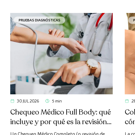
PRUEBAS DIAGNÓSTICAS
30 JUL 2026
5 min
2
Chequeo Médico Full Body: qué
Col
incluye y por qué es la revisión
có
más avanzada
Un Chequeo Médico Completo (o revisión de
La c