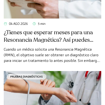
04 AGO 2026
5 min
¿Tienes que esperar meses para una
Resonancia Magnética? Así puedes
realizarte la prueba de forma rápida
Cuando un médico solicita una Resonancia Magnética
como paciente privado
(RMN), el objetivo suele ser obtener un diagnóstico claro
para iniciar un tratamiento lo antes posible. Sin embargo,
en ocasiones, los plazos de espera para conseguir una cita
pueden demorarse más de lo deseado.
PRUEBAS DIAGNÓSTICAS