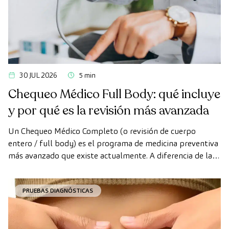
30 JUL 2026
5 min
Chequeo Médico Full Body: qué incluye
y por qué es la revisión más avanzada
Un Chequeo Médico Completo (o revisión de cuerpo
entero / full body) es el programa de medicina preventiva
más avanzado que existe actualmente. A diferencia de las
revisiones convencionales, este chequeo utiliza la
tecnología de diagnóstico por la imagen de última
PRUEBAS DIAGNÓSTICAS
generación para evaluar de forma exhaustiva el estado de
los órganos vitales, el sistema vascular y el cerebro antes
de que aparezcan los primeros síntomas.