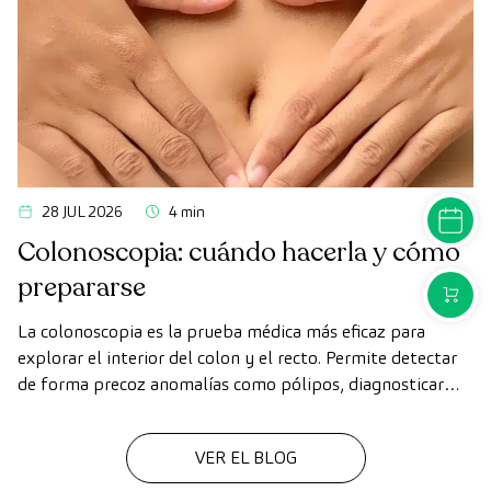
28 JUL 2026
4 min
PEDIR C
Colonoscopia: cuándo hacerla y cómo
prepararse
COMPR
La colonoscopia es la prueba médica más eficaz para
explorar el interior del colon y el recto. Permite detectar
de forma precoz anomalías como pólipos, diagnosticar
enfermedades intestinales y prevenir el cáncer de colon.
VER EL BLOG