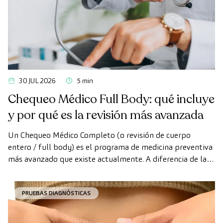
30 JUL 2026
5 min
Chequeo Médico Full Body: qué incluye
y por qué es la revisión más avanzada
Un Chequeo Médico Completo (o revisión de cuerpo
entero / full body) es el programa de medicina preventiva
más avanzado que existe actualmente. A diferencia de las
revisiones convencionales, este chequeo utiliza la
tecnología de diagnóstico por la imagen de última
PRUEBAS DIAGNÓSTICAS
generación para evaluar de forma exhaustiva el estado de
los órganos vitales, el sistema vascular y el cerebro antes
de que aparezcan los primeros síntomas.