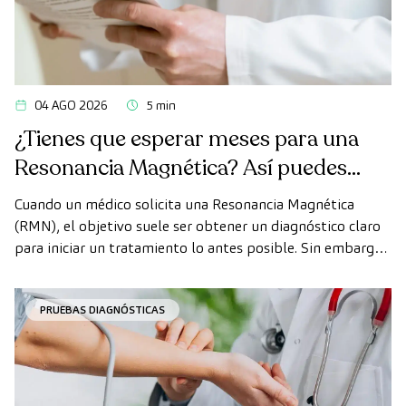
04 AGO 2026
5 min
¿Tienes que esperar meses para una
Resonancia Magnética? Así puedes
realizarte la prueba de forma rápida
Cuando un médico solicita una Resonancia Magnética
como paciente privado
(RMN), el objetivo suele ser obtener un diagnóstico claro
para iniciar un tratamiento lo antes posible. Sin embargo,
en ocasiones, los plazos de espera para conseguir una cita
pueden demorarse más de lo deseado.
PRUEBAS DIAGNÓSTICAS