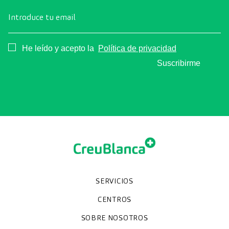
Introduce tu email
Consentimiento
He leído y acepto la
Política de privacidad
Suscribirme
SERVICIOS
Chequeos y revisiones médicas
Diagnóstico por la imagen
Unidades especializadas
Especialidades
CENTROS
Hospital CreuBlanca Maresme
CreuBlanca Tarradellas
SOBRE NOSOTROS
Clínica CreuBlanca
Diagnosis Médica