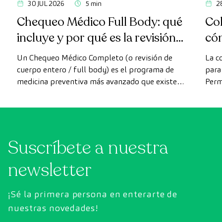
30 JUL 2026
5 min
2
Chequeo Médico Full Body: qué
Col
incluye y por qué es la revisión
có
más avanzada
Un Chequeo Médico Completo (o revisión de
La c
cuerpo entero / full body) es el programa de
para 
medicina preventiva más avanzado que existe
Perm
actualmente. A diferencia de las revisiones
como
convencionales, este chequeo utiliza la
intes
tecnología de diagnóstico por la imagen de
última generación para evaluar de forma
Suscríbete a nuestra
exhaustiva el estado de los órganos vitales, el
sistema vascular y el cerebro antes de que
newsletter
aparezcan los primeros síntomas.
¡Sé la primera persona en enterarte de
nuestras novedades!