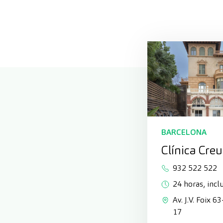
BARCELONA
Clínica Cre
932 522 522
24 horas, inclu
Av. J.V. Foix 6
17