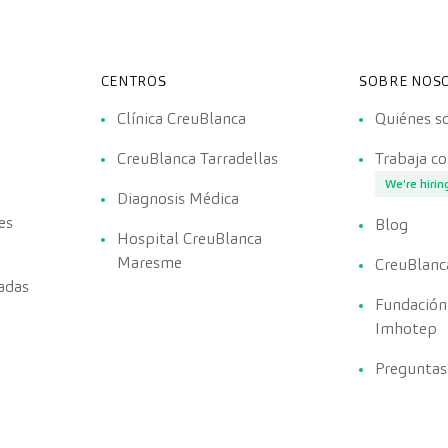
CENTROS
SOBRE NOS
Clínica CreuBlanca
Quiénes 
CreuBlanca Tarradellas
Trabaja c
We're hirin
Diagnosis Médica
es
Blog
Hospital CreuBlanca
Maresme
CreuBlanc
adas
Fundación
Imhotep
Preguntas