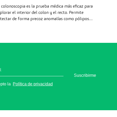
 colonoscopia es la prueba médica más eficaz para
plorar el interior del colon y el recto. Permite
tectar de forma precoz anomalías como pólipos,
agnosticar enfermedades intestinales y prevenir el
ncer de colon.
l
Suscribirme
epto la
Política de privacidad