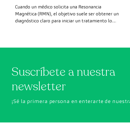
puedes realizarte la prueba de
Cuando un médico solicita una Resonancia
forma rápida como paciente
Magnética (RMN), el objetivo suele ser obtener un
diagnóstico claro para iniciar un tratamiento lo
privado
antes posible. Sin embargo, en ocasiones, los plazos
de espera para conseguir una cita pueden demorarse
más de lo deseado.
Suscríbete a nuestra
newsletter
¡Sé la primera persona en enterarte de nuest