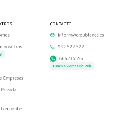
OTROS
CONTACTO
somos
inform@creublanca.es
on nosotros
932 522 522
g!
664234556
Lunes a viernes 8h-20h
a Empresas
 Privada
 frecuentes