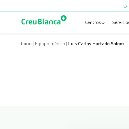
Saltar al contenido
Centros
Servicio
Clínica CreuBlanc
Esp
Inicio
|
Equipo médico
|
Luis Carlos Hurtado Salom
CreuBlanca Tarra
Pru
Diagnosis Médic
Che
Hospital CreuBl
Uni
Centros Aragón