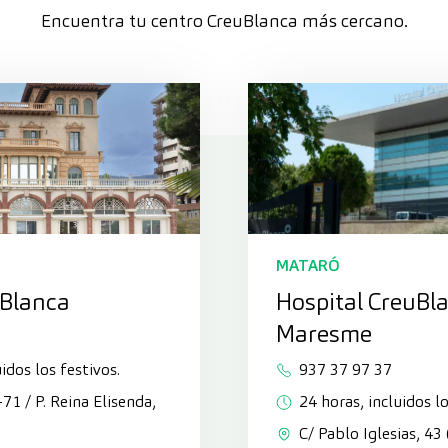
Encuentra tu centro CreuBlanca más cercano.
MATARÓ
uBlanca
Hospital CreuBl
Maresme
idos los festivos.
937 37 97 37
3-71 / P. Reina Elisenda,
24 horas, incluidos lo
C/ Pablo Iglesias, 43