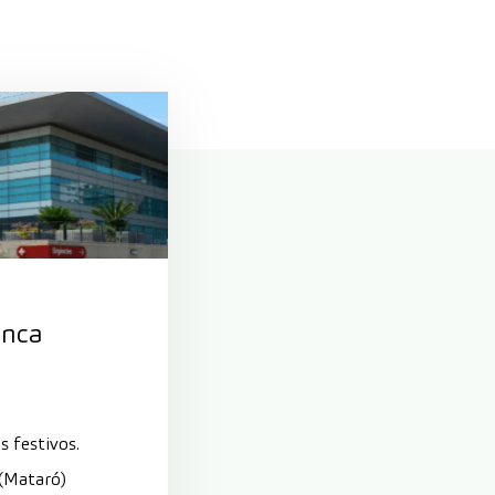
anca
s festivos.
 (Mataró)