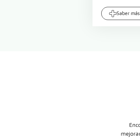
Saber más
Enco
mejorar