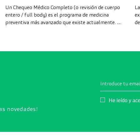
avanzada
Un Chequeo Médico Completo (o revisión de cuerpo
La
entero / full body) es el programa de medicina
ex
preventiva más avanzado que existe actualmente. A
de
diferencia de las revisiones convencionales, este
di
chequeo utiliza la tecnología de diagnóstico por la
cá
imagen de última generación para evaluar de forma
exhaustiva el estado de los órganos vitales, el
sistema vascular y el cerebro antes de que
aparezcan los primeros síntomas.
Introduce tu emai
Consentimiento
He leído y ac
ras novedades!