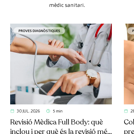
mèdic sanitari.
PROVES DIAGNÒSTIQUES
30 JUL. 2026
5 min
2
Revisió Mèdica Full Body: què
Col
inclou i per què és la revisió més
pr