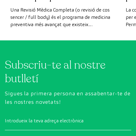
avançada
Una Revisió Mèdica Completa (o revisió de cos
La c
sencer / full body) és el programa de medicina
per e
preventiva més avançat que existeix
Perm
actualment. A diferència de les revisions
com 
convencionals, aquesta revisió utilitza la
prev
tecnologia de diagnòstic per la imatge d'última
generació per avaluar de manera exhaustiva
Subscriu-te al nostre
l'estat dels òrgans vitals, el sistema vascular i el
cervell abans que apareguin els primers
butlletí
símptomes.
Sigues la primera persona en assabentar-te de
les nostres novetats!
Introdueix la teva adreça electrònica