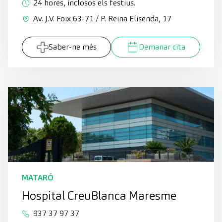
24 hores, inclosos els festius.
Av. J.V. Foix 63-71 / P. Reina Elisenda, 17
Saber-ne més
Demanar cita
MATARÓ
Hospital CreuBlanca Maresme
937 37 97 37