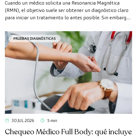
realizarte la prueba de forma rápida
Cuando un médico solicita una Resonancia Magnética
como paciente privado
(RMN), el objetivo suele ser obtener un diagnóstico claro
para iniciar un tratamiento lo antes posible. Sin embargo,
en ocasiones, los plazos de espera para conseguir una cita
pueden demorarse más de lo deseado.
PRUEBAS DIAGNÓSTICAS
30 JUL 2026
5 min
Chequeo Médico Full Body: qué incluye