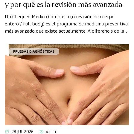
y por qué es la revisión más avanzada
Un Chequeo Médico Completo (o revisión de cuerpo
entero / full body) es el programa de medicina preventiva
más avanzado que existe actualmente. A diferencia de las
revisiones convencionales, este chequeo utiliza la
tecnología de diagnóstico por la imagen de última
PRUEBAS DIAGNÓSTICAS
generación para evaluar de forma exhaustiva el estado de
los órganos vitales, el sistema vascular y el cerebro antes
de que aparezcan los primeros síntomas.
28 JUL 2026
4 min