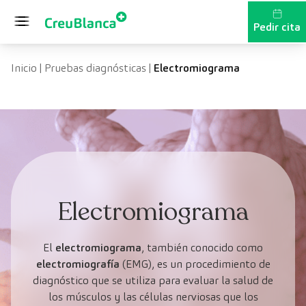
Saltar al contenido
Pedir cita
Inicio
|
Pruebas diagnósticas
|
Electromiograma
Electromiograma
El
electromiograma
, también conocido como
electromiografía
(EMG), es un procedimiento de
diagnóstico que se utiliza para evaluar la salud de
los músculos y las células nerviosas que los