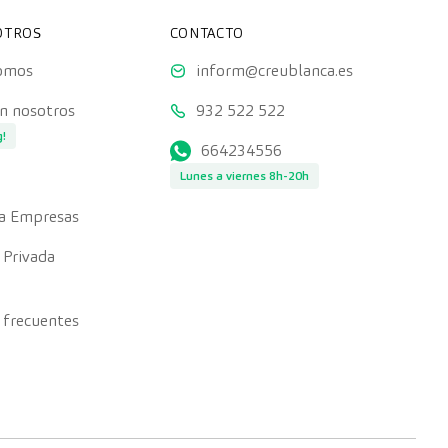
OTROS
CONTACTO
somos
inform@creublanca.es
on nosotros
932 522 522
g!
664234556
Lunes a viernes 8h-20h
a Empresas
 Privada
 frecuentes