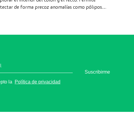
tectar de forma precoz anomalías como pólipos,
agnosticar enfermedades intestinales y prevenir el
ncer de colon.
l
Suscribirme
epto la
Política de privacidad