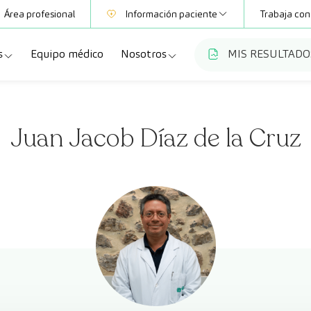
Área profesional
Información paciente
Trabaja con
s
Equipo médico
Nosotros
MIS RESULTADO
Mutuas
Información pruebas
a
ecialidades
Quiénes somos
Club CreuBlanca
Juan Jacob Díaz de la Cruz
dellas
ebas diagnósticas
Trabaja con nosotros
a
queos y revisiones médicas
Blog
anca Maresme
dades especializadas
CreuBlanca Empresas
Fundación Privada Imhotep
Preguntas frecuentes