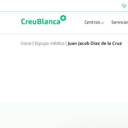
Saltar al contenido
Centros
Servicio
Clínica CreuBlanc
Esp
Inicio
|
Equipo médico
|
Juan Jacob Díaz de la Cruz
CreuBlanca Tarra
Pru
Diagnosis Médic
Che
Hospital CreuBl
Uni
Centros Aragón