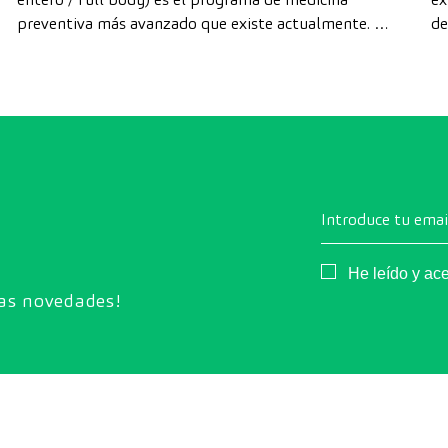
preventiva más avanzado que existe actualmente. A
de
diferencia de las revisiones convencionales, este
di
chequeo utiliza la tecnología de diagnóstico por la
cá
imagen de última generación para evaluar de forma
exhaustiva el estado de los órganos vitales, el
sistema vascular y el cerebro antes de que
aparezcan los primeros síntomas.
Introduce tu emai
Consentimiento
He leído y ac
ras novedades!