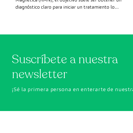
diagnóstico claro para iniciar un tratamiento lo
privado
antes posible. Sin embargo, en ocasiones, los plazos
de espera para conseguir una cita pueden demorarse
más de lo deseado.
Suscríbete a nuestra
newsletter
¡Sé la primera persona en enterarte de nuest