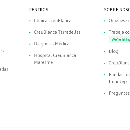
CENTROS
SOBRE NOS
Clínica CreuBlanca
Quiénes 
CreuBlanca Tarradellas
Trabaja c
We're hirin
Diagnosis Médica
es
Blog
Hospital CreuBlanca
Maresme
CreuBlanc
adas
Fundación
Imhotep
Preguntas