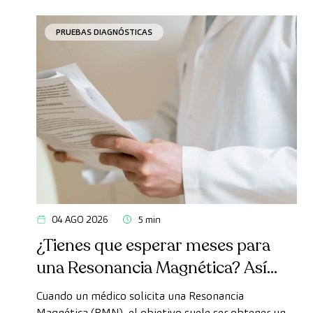
PRUEBAS DIAGNÓSTICAS
04 AGO 2026
5 min
¿Tienes que esperar meses para
una Resonancia Magnética? Así
puedes realizarte la prueba de
Cuando un médico solicita una Resonancia
forma rápida como paciente
Magnética (RMN), el objetivo suele ser obtener un