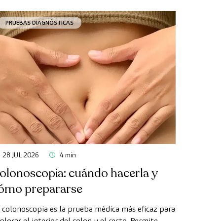
PRUEBAS DIAGNÓSTICAS
28 JUL 2026
4 min
olonoscopia: cuándo hacerla y
ómo prepararse
 colonoscopia es la prueba médica más eficaz para
plorar el interior del colon y el recto. Permite