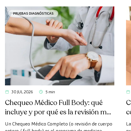
PRUEBAS DIAGNÓSTICAS
30 JUL 2026
5 min
Chequeo Médico Full Body: qué
C
incluye y por qué es la revisión más
c
avanzada
Un Chequeo Médico Completo (o revisión de cuerpo
La
entero / full body) es el programa de medicina
ex