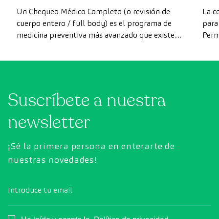
más avanzada
Un Chequeo Médico Completo (o revisión de
La c
cuerpo entero / full body) es el programa de
para 
medicina preventiva más avanzado que existe
Perm
actualmente. A diferencia de las revisiones
como
convencionales, este chequeo utiliza la
intes
tecnología de diagnóstico por la imagen de
última generación para evaluar de forma
Suscríbete a nuestra
exhaustiva el estado de los órganos vitales, el
sistema vascular y el cerebro antes de que
newsletter
aparezcan los primeros síntomas.
¡Sé la primera persona en enterarte de
nuestras novedades!
Introduce tu email
Consentimiento