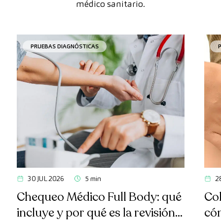
médico sanitario.
PRUEBAS DIAGNÓSTICAS
30 JUL 2026
5 min
2
Chequeo Médico Full Body: qué
Col
incluye y por qué es la revisión
có