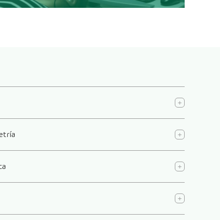
tría
ca