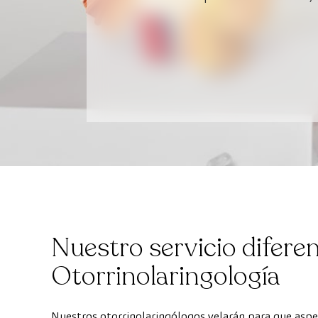
Nuestro servicio diferen
Otorrinolaringología
Nuestros otorrinolaringólogos velarán para que aspec