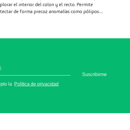
plorar el interior del colon y el recto. Permite
tectar de forma precoz anomalías como pólipos,
agnosticar enfermedades intestinales y prevenir el
ncer de colon.
l
Suscribirme
epto la
Política de privacidad