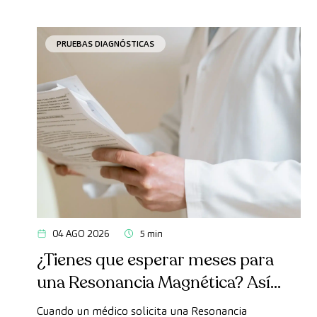
PRUEBAS DIAGNÓSTICAS
04 AGO 2026
5 min
¿Tienes que esperar meses para
una Resonancia Magnética? Así
puedes realizarte la prueba de
Cuando un médico solicita una Resonancia