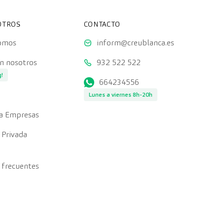
OTROS
CONTACTO
somos
inform@creublanca.es
on nosotros
932 522 522
g!
664234556
Lunes a viernes 8h-20h
a Empresas
 Privada
 frecuentes