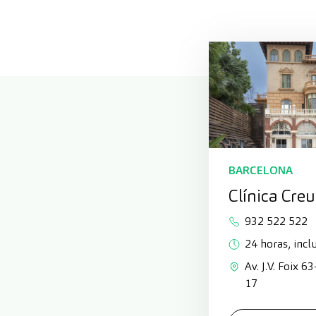
BARCELONA
Clínica Cre
932 522 522
24 horas, inclu
Av. J.V. Foix 6
17