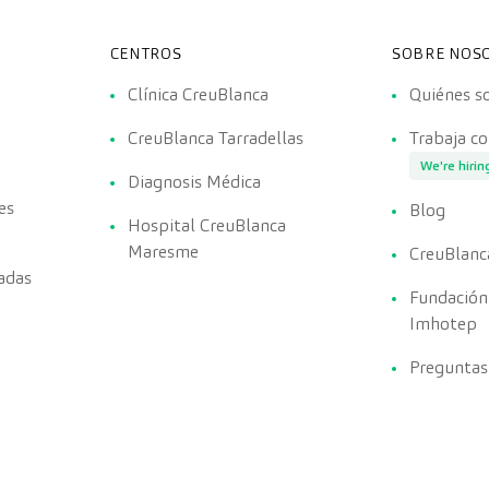
CENTROS
SOBRE NOS
Clínica CreuBlanca
Quiénes 
CreuBlanca Tarradellas
Trabaja c
We're hirin
Diagnosis Médica
es
Blog
Hospital CreuBlanca
Maresme
CreuBlanc
adas
Fundación
Imhotep
Preguntas