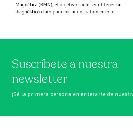
forma rápida como paciente
Magnética (RMN), el objetivo suele ser obtener un
diagnóstico claro para iniciar un tratamiento lo
privado
antes posible. Sin embargo, en ocasiones, los plazos
de espera para conseguir una cita pueden demorarse
más de lo deseado.
Suscríbete a nuestra
newsletter
¡Sé la primera persona en enterarte de nuest