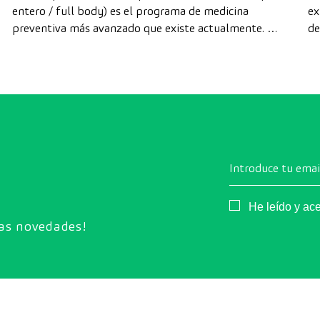
entero / full body) es el programa de medicina
ex
preventiva más avanzado que existe actualmente. A
de
diferencia de las revisiones convencionales, este
di
chequeo utiliza la tecnología de diagnóstico por la
cá
imagen de última generación para evaluar de forma
exhaustiva el estado de los órganos vitales, el
sistema vascular y el cerebro antes de que
aparezcan los primeros síntomas.
Introduce tu emai
Consentimiento
He leído y ac
ras novedades!