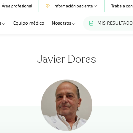
Área profesional
Información paciente
Trabaja con
s
Equipo médico
Nosotros
MIS RESULTADO
Mutuas
Información pruebas
a
ecialidades
Quiénes somos
Club CreuBlanca
Javier Dores
dellas
ebas diagnósticas
Trabaja con nosotros
a
queos y revisiones médicas
Blog
anca Maresme
dades especializadas
CreuBlanca Empresas
Fundación Privada Imhotep
Preguntas frecuentes