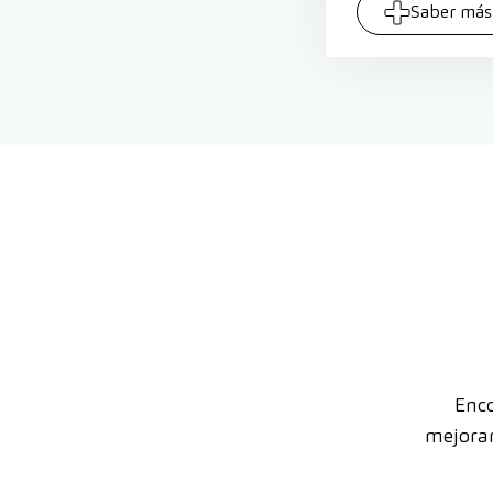
Saber más
Enco
mejorar