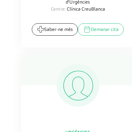
d'Urgències
Centre:
Clínica CreuBlanca
Saber-ne més
Demanar cita