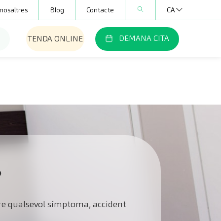
nosaltres
Blog
Contacte
CA
DEMANA CITA
TENDA ONLINE
?
endre qualsevol símptoma, accident