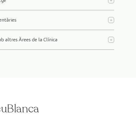
tge
ntàries
b altres Àrees de la Clínica
reuBlanca