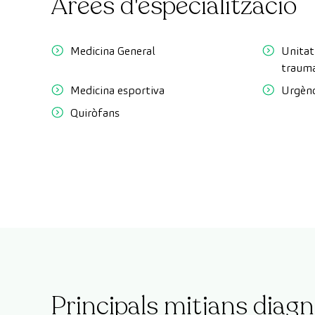
Àrees d'especialització
Medicina General
Unitat
trauma
Medicina esportiva
Urgènc
Quiròfans
Principals mitjans diagn