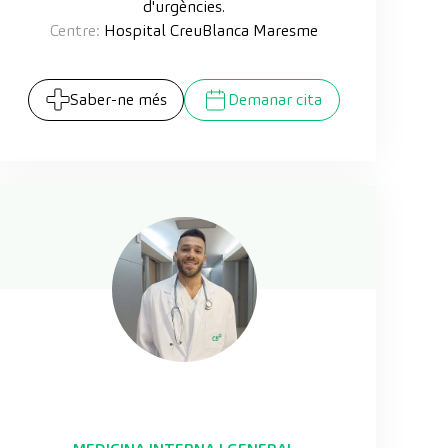
d'urgències.
Centre:
Hospital CreuBlanca Maresme
Saber-ne més
Demanar cita