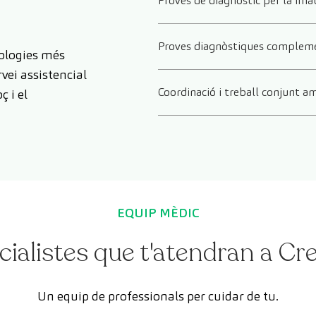
Proves de diagnòstic per la ima
Proves diagnòstiques compleme
ologies més
vei assistencial
Coordinació i treball conjunt am
ç i el
EQUIP MÈDIC
cialistes que t'atendran a C
Un equip de professionals per cuidar de tu.