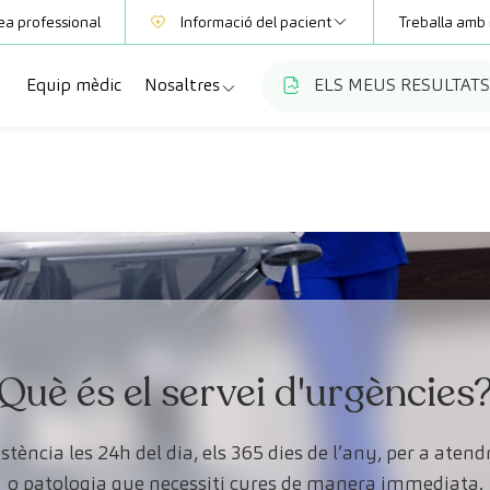
ea professional
Informació del pacient
Treballa amb 
Equip mèdic
Nosaltres
ELS MEUS RESULTATS
Mútues
Informació de proves
a
cialitats
Qui som
Club CreuBlanca
ellas
es diagnòstiques
Treballa amb nosaltres
sions mèdiques
Blog
anca Maresme
ats especialitzades
CreuBlanca Empreses
Preguntes freqüents
Què és el servei d'urgències
istència les 24h del dia, els 365 dies de l’any, per a at
o patologia que necessiti cures de manera immediata.