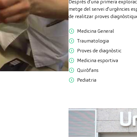
Després d’una primera exploració
metge del servei d’urgències esp
de realitzar proves diagnòstique
Medicina General
o
Traumatologia
Proves de diagnòstic
Medicina esportiva
Quiròfans
Pediatria