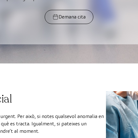
Demana cita
ial
 urgent. Per això, si notes qualsevol anomalia en
e què es tracta. Igualment, si pateixes un
endre’t al moment.