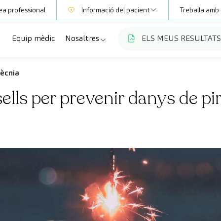
ea professional
Informació del pacient
Treballa amb 
Equip mèdic
Nosaltres
ELS MEUS RESULTATS
Mútues
Informació de proves
a
cialitats
Qui som
tècnia
Club CreuBlanca
ells per prevenir danys de pi
ellas
es diagnòstiques
Treballa amb nosaltres
sions mèdiques
Blog
anca Maresme
ats especialitzades
CreuBlanca Empreses
Preguntes freqüents