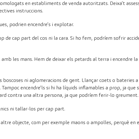
omologats en establiments de venda autoritzats. Deixa’t assess
pectives instruccions.
es, podrien encendre’s i explotar.
p de cap part del cos ni la cara. Si ho fem, podríem sofrir acc
 amb les mans. Hem de deixar els petards al terra i encendre l
s boscoses ni aglomeracions de gent. Llançar coets o bateries 
. Tampoc encendre’ls si hi ha líquids inflamables a prop, ja que
tard contra una altra persona, ja que podríem ferir-lo greument.
ics ni tallar-los per cap part.
p altre objecte, com per exemple maons o ampolles, perquè en 