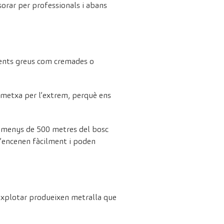
orar per professionals i abans
idents greus com cremades o
a metxa per l’extrem, perquè ens
a menys de 500 metres del bosc
 s’encenen fàcilment i poden
explotar produeixen metralla que