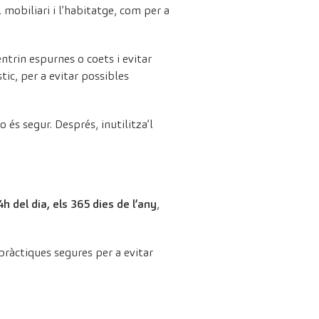
l mobiliari i l’habitatge, com per a
entrin espurnes o coets i evitar
tic, per a evitar possibles
 és segur. Després, inutilitza’l
h del dia, els 365 dies de l’any
,
ràctiques segures per a evitar