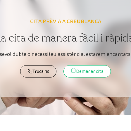
CITA PRÈVIA A CREUBLANCA
cita de manera fàcil i ràpid
lsevol dubte o necessiteu assistència, estarem encantats 
Truca'ns
Demanar cita