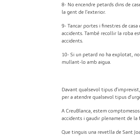
8- No encendre petards dins de cases
la gent de l’exterior.
9- Tancar portes i finestres de casa 
accidents. També recollir la roba es
accidents.
10- Si un petard no ha explotat, no i
mullant-lo amb aigua.
Davant qualsevol tipus d’imprevist
per a atendre qualsevol tipus d’ur
A CreuBlanca, estem comptomesos am
accidents i gaudir plenament de la f
Que tinguis una revetlla de Sant J