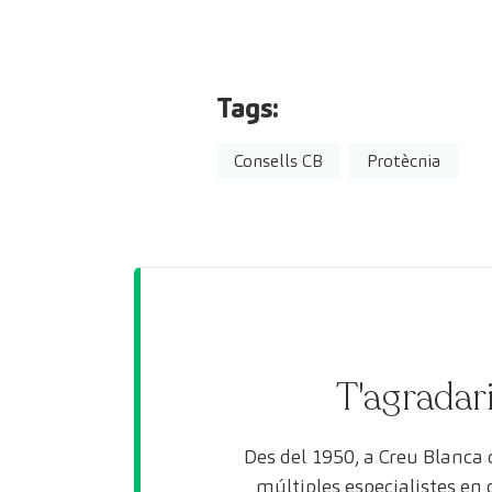
Tags:
Consells CB
Protècnia
T'agradari
Des del 1950, a Creu Blanca
múltiples especialistes en