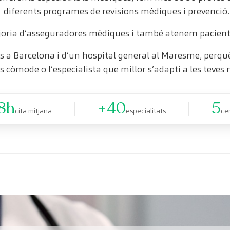
diferents programes de revisions mèdiques i prevenció.
oria d’asseguradores mèdiques i també atenem pacient
 a Barcelona i d’un hospital general al Maresme, perquè 
s còmode o l’especialista que millor s’adapti a les teves 
8h
+40
5
cita mitjana
especialitats
ce