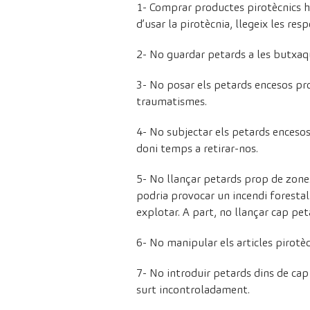
1- Comprar productes pirotècnics h
d’usar la pirotècnia, llegeix les res
2- No guardar petards a les butxaqu
3- No posar els petards encesos pro
traumatismes.
4- No subjectar els petards encesos
doni temps a retirar-nos.
5- No llançar petards prop de zone
podria provocar un incendi forestal
explotar. A part, no llançar cap pe
6- No manipular els articles pirotècn
7- No introduir petards dins de ca
surt incontroladament.