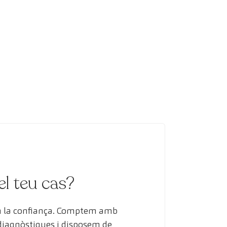
el teu cas?
en la confiança. Comptem amb
 diagnòstiques i disposem de