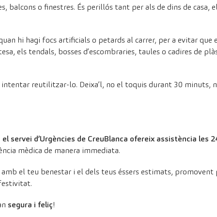
, balcons o finestres. És perillós tant per als de dins de casa, e
quan hi hagi focs artificials o petards al carrer, per a evitar que 
tesa, els tendals, bosses d’escombraries, taules o cadires de plàs
ntentar reutilitzar-lo. Deixa’l, no el toquis durant 30 minuts, no
,
el servei d’Urgències de CreuBlanca ofereix assistència les 24
gència mèdica de manera immediata.
b el teu benestar i el dels teus éssers estimats, promovent p
estivitat.
oan
segura i feliç
!