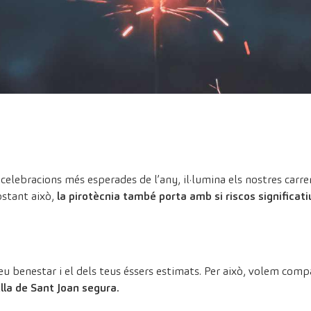
s celebracions més esperades de l’any, il·lumina els nostres carr
obstant això,
la pirotècnia també porta amb si riscos significatiu
u benestar i el dels teus éssers estimats. Per això, volem comp
lla de Sant Joan segura.