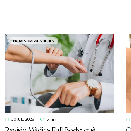
PROVES DIAGNÒSTIQUES
30 JUL. 2026
5 min
Revisió Mèdica Full Body: què
C