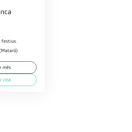
anca
 festius.
 (Mataró)
e més
 cita