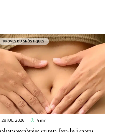
PROVES DIAGNÒSTIQUES
28 JUL. 2026
4 min
olonoscòpia: quan fer-la i com