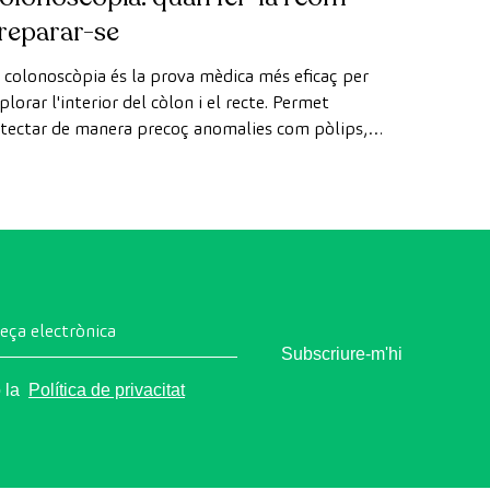
reparar-se
 colonoscòpia és la prova mèdica més eficaç per
plorar l'interior del còlon i el recte. Permet
tectar de manera precoç anomalies com pòlips,
agnosticar malalties intestinals i prevenir el càncer
 còlon.
reça electrònica
Subscriure-m'hi
o la
Política de privacitat