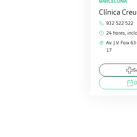
BARCELONA
Clínica Cre
932 522 522
24 hores, inclo
Av. J.V. Foix 6
17
S
D