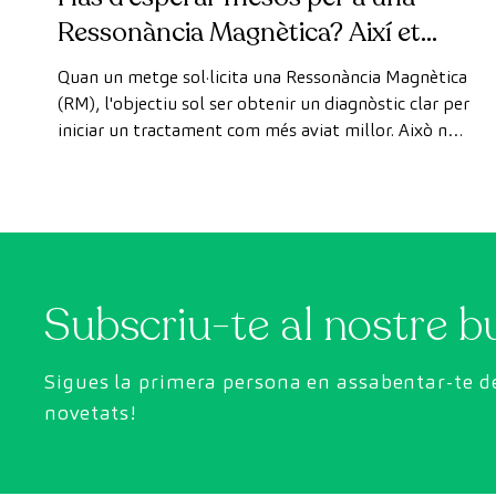
Ressonància Magnètica? Així et
pots fer la prova de manera ràpida
Quan un metge sol·licita una Ressonància Magnètica
com a pacient privat
(RM), l'objectiu sol ser obtenir un diagnòstic clar per
iniciar un tractament com més aviat millor. Això no
obstant, de vegades, els terminis d'espera per
aconseguir una cita poden trigar més del desitjat.
Subscriu-te al nostre bu
Sigues la primera persona en assabentar-te de
novetats!