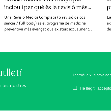
inclou i per què és la revisió més
p
avançada
Una Revisió Mèdica Completa (o revisió de cos
La
sencer / full body) és el programa de medicina
ex
preventiva més avançat que existeix actualment. A
de
diferència de les revisions convencionals, aquesta
di
revisió utilitza la tecnologia de diagnòstic per la
de
imatge d'última generació per avaluar de manera
exhaustiva l'estat dels òrgans vitals, el sistema
vascular i el cervell abans que apareguin els primers
símptomes.
tlletí
Introdueix la teva ad
 les nostres
Consentimiento
He llegit i accept