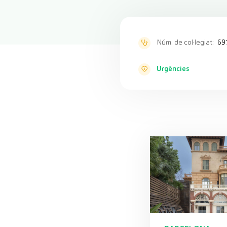
Núm. de col·legiat:
69
Urgències