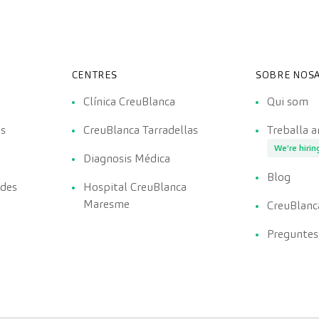
CENTRES
SOBRE NOSA
Clínica CreuBlanca
Qui som
es
CreuBlanca Tarradellas
Treballa 
We're hirin
Diagnosis Médica
Blog
ades
Hospital CreuBlanca
Maresme
CreuBlanc
Preguntes