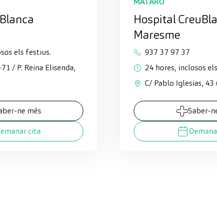
MATARÓ
uBlanca
Hospital CreuBl
Maresme
sos els festius.
937 37 97 37
3-71 / P. Reina Elisenda,
24 hores, inclosos els
C/ Pablo Iglesias, 43
aber-ne més
Saber-n
emanar cita
Demanar