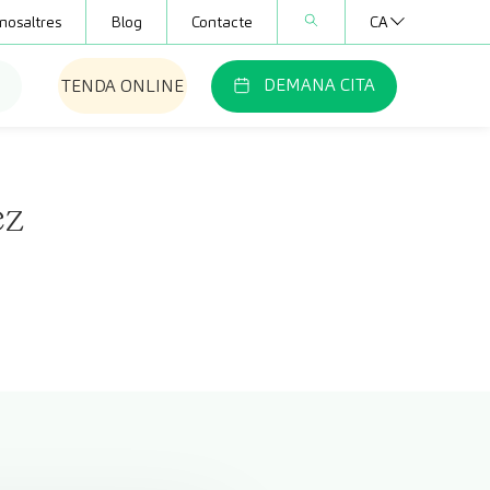
nosaltres
Blog
Contacte
CA
DEMANA CITA
TENDA ONLINE
ez