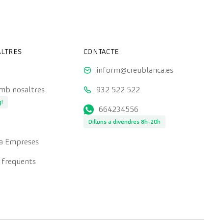
LTRES
CONTACTE
inform@creublanca.es
amb nosaltres
932 522 522
g!
664234556
Dilluns a divendres 8h-20h
a Empreses
 freqüents