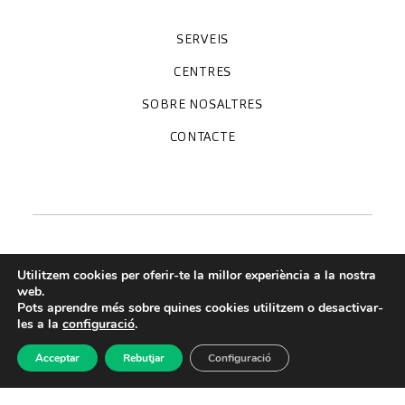
SERVEIS
Unitats especialitzades
Proves diagnòstiques
Revisions mèdiques
Especialitats
CENTRES
Hospital CreuBlanca Maresme
CreuBlanca Tarradellas
SOBRE NOSALTRES
Clínica CreuBlanca
Diagnosis Médica
Treballa amb nosaltres
CreuBlanca Empreses
Preguntes freqüents
CONTACTE
Qui som
Blog
We're hiring!
664234556
inform@creublanca.es
932 522 522
Dilluns a divendres 8h-20h
Utilitzem cookies per oferir-te la millor experiència a la nostra
web.
Pots aprendre més sobre quines cookies utilitzem o desactivar-
Termes de servei
les a la
configuració
.
Avis legal
Acceptar
Rebutjar
Configuració
Política de privacitat
Política de qualitat