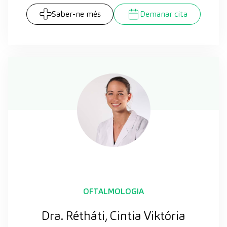
Saber-ne més
Demanar cita
OFTALMOLOGIA
Dra. Rétháti, Cintia Viktória