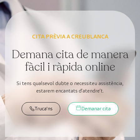
CITA PRÈVIA A CREUBLANCA
Demana cita de manera
fàcil i ràpida online
Si tens qualsevol dubte o necessiteu assistència,
estarem encantats d’atendre’t.
Truca'ns
Demanar cita