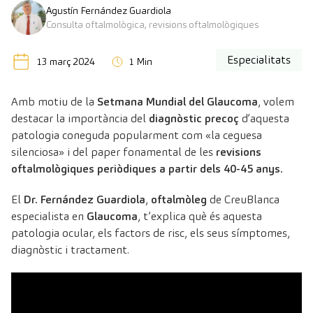
Agustín Fernández Guardiola
Consulta oftalmològica, revisions oftalmològiques
Especialitats
13 març 2024
1 Min
Amb motiu de la
Setmana Mundial del Glaucoma
, volem
destacar la importància del
diagnòstic precoç
d’aquesta
patologia coneguda popularment com «la ceguesa
silenciosa» i del paper fonamental de les
revisions
oftalmològiques periòdiques a partir dels 40-45 anys.
El
Dr. Fernández Guardiola
,
oftalmòleg
de CreuBlanca
especialista en
Glaucoma
, t’explica què és aquesta
patologia ocular, els factors de risc, els seus símptomes,
diagnòstic i tractament.