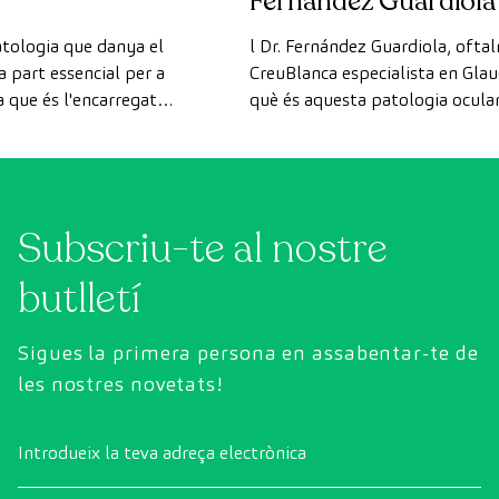
Fernández Guardiola
tologia que danya el
l Dr. Fernández Guardiola, ofta
na part essencial per a
CreuBlanca especialista en Glau
a que és l'encarregat
què és aquesta patologia ocular,
isual de l'ull al cervell.
risc, els seus símptomes, diagnò
tractament.
Subscriu-te al nostre
butlletí
Sigues la primera persona en assabentar-te de
les nostres novetats!
Introdueix la teva adreça electrònica