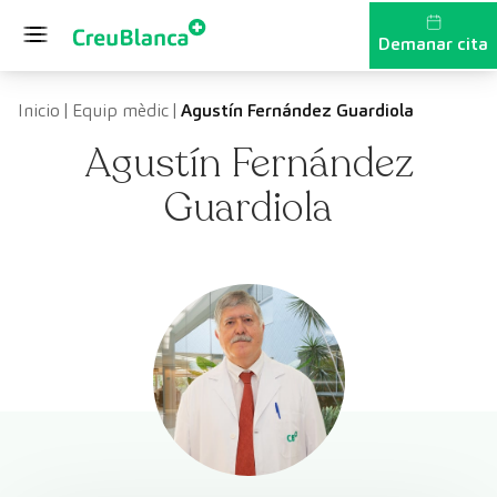
Vés al contingut
Demanar cita
Inicio
|
Equip mèdic
|
Agustín Fernández Guardiola
Agustín Fernández
Guardiola