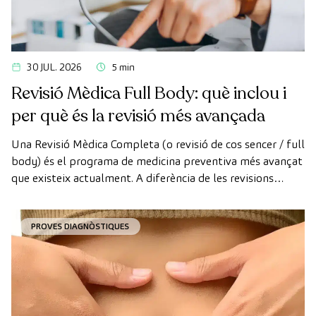
30 JUL. 2026
5 min
Revisió Mèdica Full Body: què inclou i
per què és la revisió més avançada
Una Revisió Mèdica Completa (o revisió de cos sencer / full
body) és el programa de medicina preventiva més avançat
que existeix actualment. A diferència de les revisions
convencionals, aquesta revisió utilitza la tecnologia de
diagnòstic per la imatge d'última generació per avaluar de
PROVES DIAGNÒSTIQUES
manera exhaustiva l'estat dels òrgans vitals, el sistema
vascular i el cervell abans que apareguin els primers
símptomes.