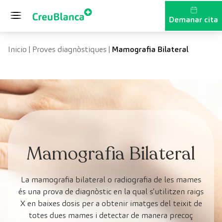
Vés al contingut
Demanar cita
Inicio
|
Proves diagnòstiques
|
Mamografia Bilateral
Mamografia Bilateral
La mamografia bilateral o radiografia de les mames
és una prova de diagnòstic en la qual s’utilitzen raigs
X en baixes dosis per a obtenir imatges del teixit de
totes dues mames i detectar de manera precoç