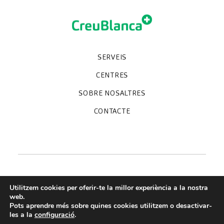
SERVEIS
Unitats especialitzades
Proves diagnòstiques
Revisions mèdiques
Especialitats
CENTRES
Hospital CreuBlanca Maresme
CreuBlanca Tarradellas
SOBRE NOSALTRES
Clínica CreuBlanca
Diagnosis Médica
Treballa amb nosaltres
CreuBlanca Empreses
Preguntes freqüents
CONTACTE
Qui som
Blog
We're hiring!
664234556
inform@creublanca.es
932 522 522
Dilluns a divendres 8h-20h
Utilitzem cookies per oferir-te la millor experiència a la nostra
web.
Pots aprendre més sobre quines cookies utilitzem o desactivar-
Termes de servei
les a la
configuració
.