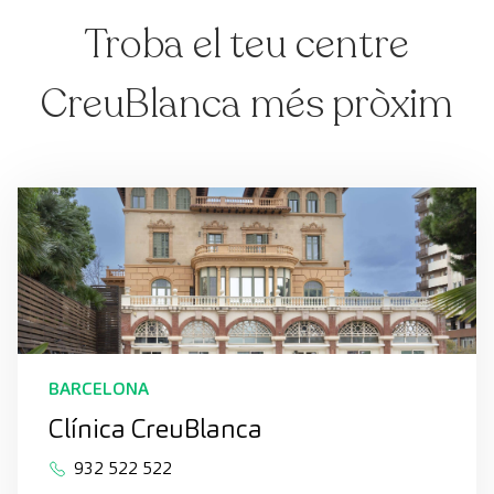
Troba el teu centre
CreuBlanca més pròxim
BARCELONA
Clínica CreuBlanca
932 522 522