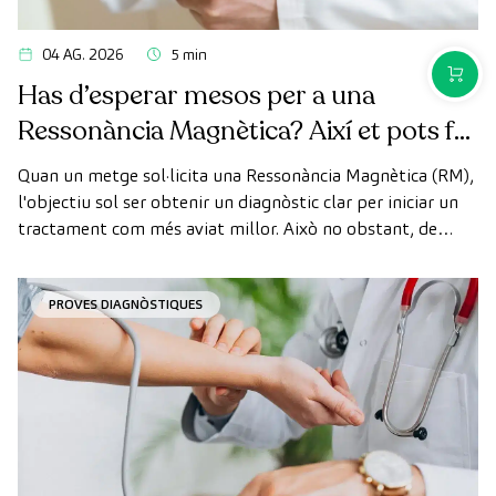
04 AG. 2026
5 min
COMPR
Has d’esperar mesos per a una
Ressonància Magnètica? Així et pots fer
la prova de manera ràpida com a
Quan un metge sol·licita una Ressonància Magnètica (RM),
pacient privat
l'objectiu sol ser obtenir un diagnòstic clar per iniciar un
tractament com més aviat millor. Això no obstant, de
vegades, els terminis d'espera per aconseguir una cita
poden trigar més del desitjat.
PROVES DIAGNÒSTIQUES