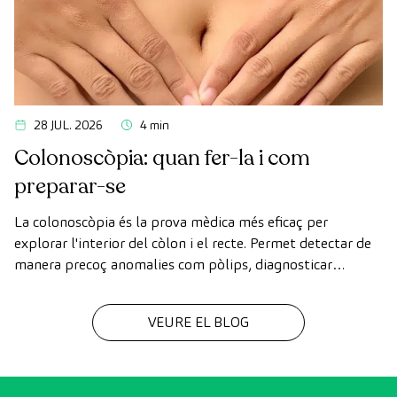
28 JUL. 2026
4 min
Colonoscòpia: quan fer-la i com
preparar-se
La colonoscòpia és la prova mèdica més eficaç per
explorar l'interior del còlon i el recte. Permet detectar de
manera precoç anomalies com pòlips, diagnosticar
malalties intestinals i prevenir el càncer de còlon.
VEURE EL BLOG