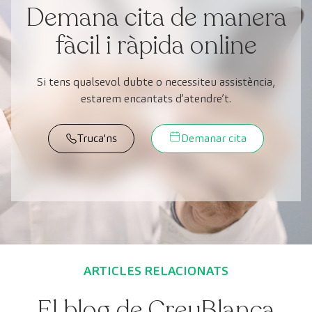
Demana cita de manera
fàcil i ràpida online
Si tens qualsevol dubte o necessiteu assistència,
estarem encantats d’atendre’t.
Truca'ns
Demanar cita
ARTICLES RELACIONATS
El blog de CreuBlanca