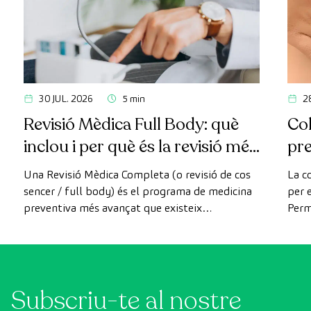
30 JUL. 2026
5 min
2
Revisió Mèdica Full Body: què
Col
inclou i per què és la revisió més
pr
avançada
Una Revisió Mèdica Completa (o revisió de cos
La c
sencer / full body) és el programa de medicina
per e
preventiva més avançat que existeix
Perm
actualment. A diferència de les revisions
com 
convencionals, aquesta revisió utilitza la
prev
tecnologia de diagnòstic per la imatge d'última
generació per avaluar de manera exhaustiva
Subscriu-te al nostre
l'estat dels òrgans vitals, el sistema vascular i el
cervell abans que apareguin els primers