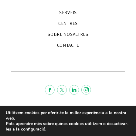
SERVEIS
Unitats especialitzades
Proves diagnòstiques
Revisions mèdiques
Especialitats
CENTRES
Hospital CreuBlanca Maresme
CreuBlanca Tarradellas
SOBRE NOSALTRES
Clínica CreuBlanca
Diagnosis Médica
Treballa amb nosaltres
CreuBlanca Empreses
Preguntes freqüents
CONTACTE
Qui som
Blog
We're hiring!
664234556
inform@creublanca.es
932 522 522
Dilluns a divendres 8h-20h
Termes de servei
Utilitzem cookies per oferir-te la millor experiència a la nostra
Avis legal
web.
Política de privacitat
Pots aprendre més sobre quines cookies utilitzem o desactivar-
Política de qualitat
les a la
configuració
.