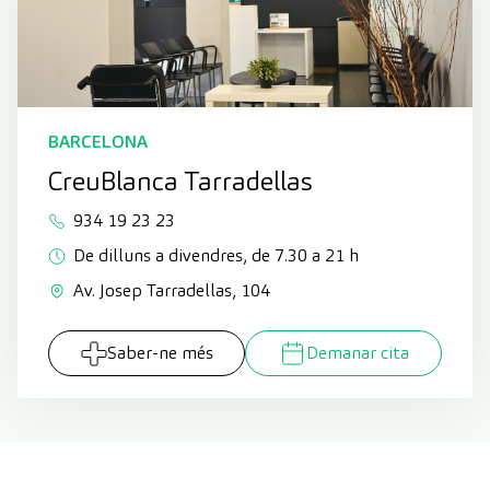
BARCELONA
CreuBlanca Tarradellas
934 19 23 23
De dilluns a divendres, de 7.30 a 21 h
Av. Josep Tarradellas, 104
Saber-ne més
Demanar cita