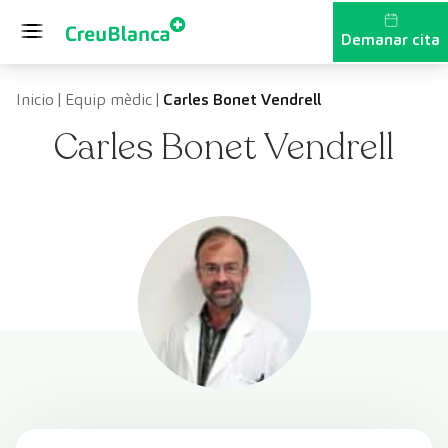
Vés al contingut
Demanar cita
Inicio
|
Equip mèdic
|
Carles Bonet Vendrell
Carles Bonet Vendrell