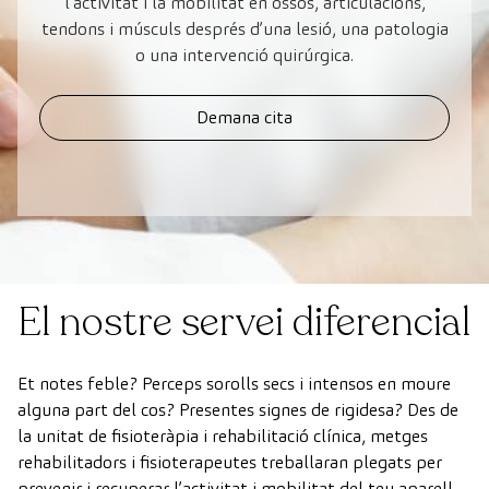
l’activitat i la mobilitat en ossos, articulacions,
tendons i músculs després d’una lesió, una patologia
o una intervenció quirúrgica.
Demana cita
El nostre servei diferencial
Et notes feble? Perceps sorolls secs i intensos en moure
alguna part del cos? Presentes signes de rigidesa? Des de
la unitat de fisioteràpia i rehabilitació clínica, metges
rehabilitadors i fisioterapeutes treballaran plegats per
prevenir i recuperar l’activitat i mobilitat del teu aparell