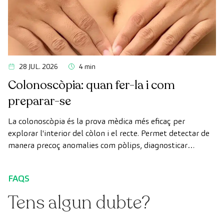
28 JUL. 2026
4 min
Colonoscòpia: quan fer-la i com
preparar-se
La colonoscòpia és la prova mèdica més eficaç per
explorar l'interior del còlon i el recte. Permet detectar de
manera precoç anomalies com pòlips, diagnosticar
malalties intestinals i prevenir el càncer de còlon.
FAQS
Tens algun dubte?