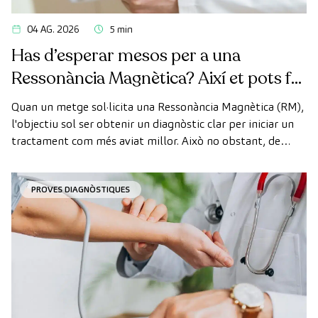
04 AG. 2026
5 min
Has d’esperar mesos per a una
Ressonància Magnètica? Així et pots fer
la prova de manera ràpida com a
Quan un metge sol·licita una Ressonància Magnètica (RM),
pacient privat
l'objectiu sol ser obtenir un diagnòstic clar per iniciar un
tractament com més aviat millor. Això no obstant, de
vegades, els terminis d'espera per aconseguir una cita
poden trigar més del desitjat.
PROVES DIAGNÒSTIQUES