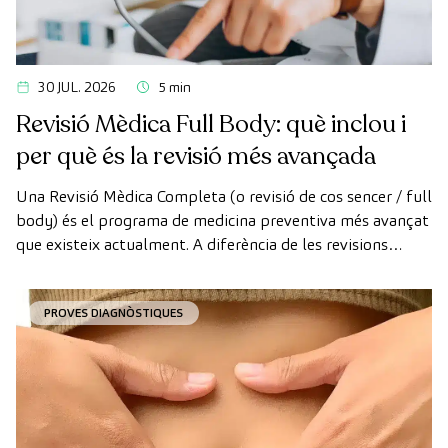
30 JUL. 2026
5 min
Revisió Mèdica Full Body: què inclou i
per què és la revisió més avançada
Una Revisió Mèdica Completa (o revisió de cos sencer / full
body) és el programa de medicina preventiva més avançat
que existeix actualment. A diferència de les revisions
convencionals, aquesta revisió utilitza la tecnologia de
diagnòstic per la imatge d'última generació per avaluar de
PROVES DIAGNÒSTIQUES
manera exhaustiva l'estat dels òrgans vitals, el sistema
vascular i el cervell abans que apareguin els primers
símptomes.