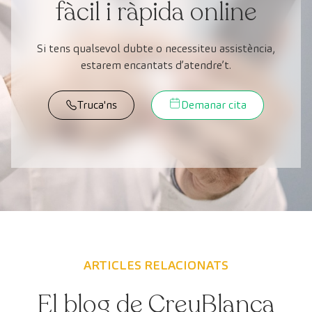
fàcil i ràpida online
Si tens qualsevol dubte o necessiteu assistència,
estarem encantats d’atendre’t.
Truca'ns
Demanar cita
ARTICLES RELACIONATS
El blog de CreuBlanca