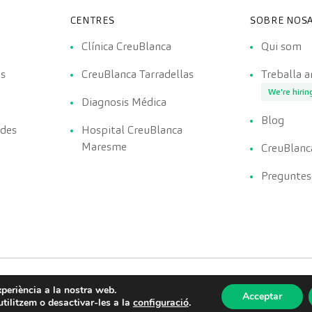
CENTRES
SOBRE NOSA
Clínica CreuBlanca
Qui som
es
CreuBlanca Tarradellas
Treballa 
We're hirin
Diagnosis Médica
Blog
ades
Hospital CreuBlanca
Maresme
CreuBlanc
Preguntes
experiència a la nostra web.
Acceptar
tilitzem o desactivar-les a la
configuració
.
olítica de privacitat
Política de qualitat