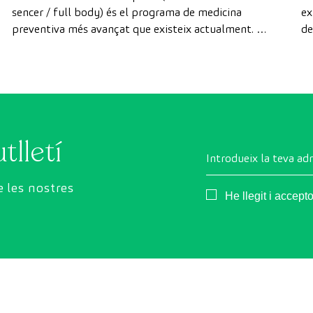
sencer / full body) és el programa de medicina
ex
preventiva més avançat que existeix actualment. A
de
diferència de les revisions convencionals, aquesta
di
revisió utilitza la tecnologia de diagnòstic per la
de
imatge d'última generació per avaluar de manera
exhaustiva l'estat dels òrgans vitals, el sistema
vascular i el cervell abans que apareguin els primers
símptomes.
tlletí
Introdueix la teva ad
 les nostres
Consentimiento
He llegit i accept