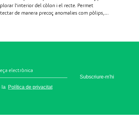
plorar l'interior del còlon i el recte. Permet
tectar de manera precoç anomalies com pòlips,
agnosticar malalties intestinals i prevenir el càncer
 còlon.
reça electrònica
Subscriure-m'hi
o la
Política de privacitat