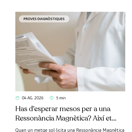
PROVES DIAGNÒSTIQUES
04 AG. 2026
5 min
Has d’esperar mesos per a una
Ressonància Magnètica? Així et
pots fer la prova de manera ràpida
Quan un metge sol·licita una Ressonància Magnètica