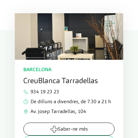
BARCELONA
CreuBlanca Tarradellas
934 19 23 23
De dilluns a divendres, de 7.30 a 21 h
Av. Josep Tarradellas, 104
Saber-ne més