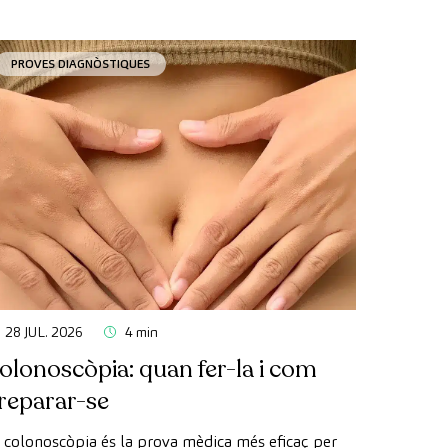
PROVES DIAGNÒSTIQUES
28 JUL. 2026
4 min
olonoscòpia: quan fer-la i com
reparar-se
 colonoscòpia és la prova mèdica més eficaç per