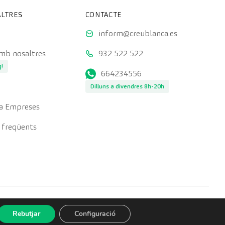
LTRES
CONTACTE
inform@creublanca.es
amb nosaltres
932 522 522
g!
664234556
Dilluns a divendres 8h-20h
a Empreses
 freqüents
Rebutjar
Configuració