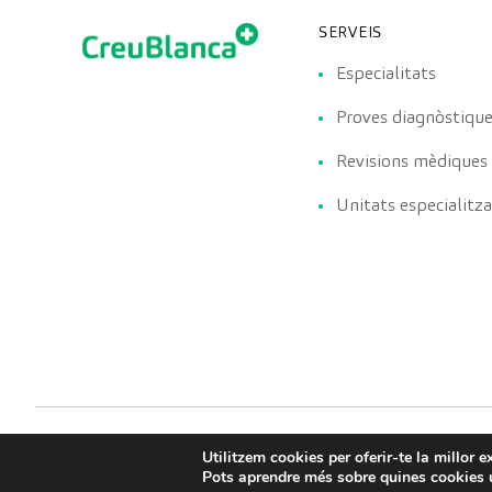
SERVEIS
Especialitats
Proves diagnòstiqu
Revisions mèdiques
Unitats especialitz
Utilitzem cookies per oferir-te la millor 
Pots aprendre més sobre quines cookies u
CreuBlanca © 2022 |
Termes de servei
Avis legal
P