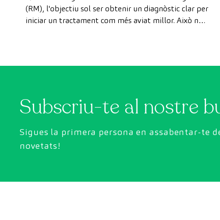
com a pacient privat
(RM), l'objectiu sol ser obtenir un diagnòstic clar per
iniciar un tractament com més aviat millor. Això no
obstant, de vegades, els terminis d'espera per
aconseguir una cita poden trigar més del desitjat.
Subscriu-te al nostre bu
Sigues la primera persona en assabentar-te de
novetats!