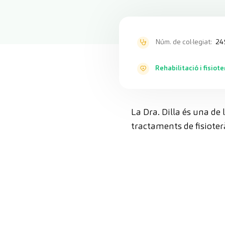
Núm. de col·legiat:
24
Rehabilitació i fisiot
La Dra. Dilla és una de l
tractaments de fisioterà