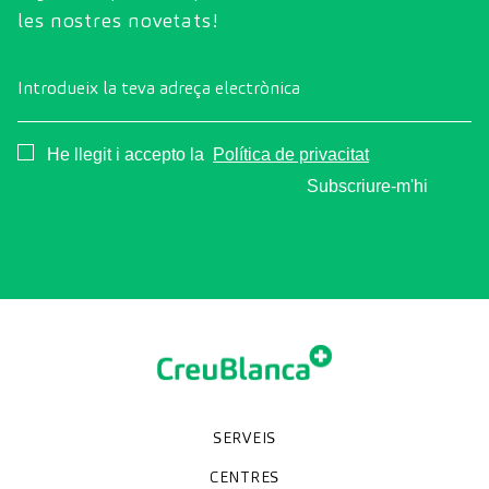
les nostres novetats!
Introdueix la teva adreça electrònica
Consentimiento
He llegit i accepto la
Política de privacitat
Subscriure-m'hi
SERVEIS
Unitats especialitzades
Proves diagnòstiques
Revisions mèdiques
Especialitats
CENTRES