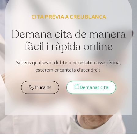
CITA PRÈVIA A CREUBLANCA
Demana cita de manera
fàcil i ràpida online
Si tens qualsevol dubte o necessiteu assistència,
estarem encantats d’atendre’t.
Truca'ns
Demanar cita