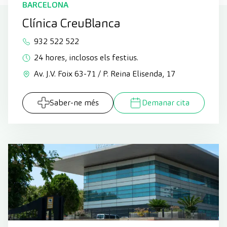
BARCELONA
Clínica CreuBlanca
932 522 522
24 hores, inclosos els festius.
Av. J.V. Foix 63-71 / P. Reina Elisenda, 17
Saber-ne més
Demanar cita