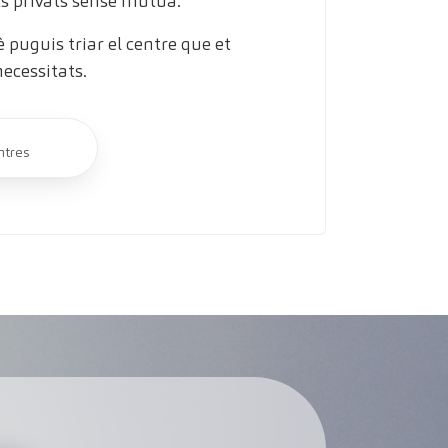
s privats sense mútua.
puguis triar el centre que et
necessitats.
ntres