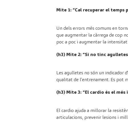
Mite 1: “Cal recuperar el temps
Un dels errors més comuns en torna
que augmentar la càrrega de cop nom
poc a poc i augmentar la intensita
(h3) Mite 2: “Si no tinc agullete
Les agulletes no són un indicador d
qualitat de l’entrenament. Es pot mi
(h3) Mite 3: “El cardio és el mé
El cardio ajuda a millorar la resist
articulacions, prevenir lesions i mi