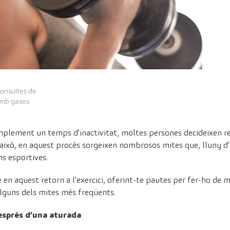
Consultes de
amb gasos
mplement un temps d’inactivitat, moltes persones decideixen repr
ixò, en aquest procés sorgeixen nombrosos mites que, lluny d’aj
ns esportives.
 aquest retorn a l’exercici, oferint-te pautes per fer-ho de m
lguns dels mites més freqüents.
esprés d’una aturada