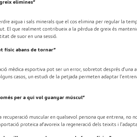
greix elimines”
erdre aigua i sals minerals que el cos elimina per regular la tem
ut. El que realment contribueix a la pèrdua de greix és manten
itat de suor en una sessió.
at físic abans de tornar”
ció mèdica esportiva pot ser un error, sobretot després d’una at
n alguns casos, un estudi de la petjada permeten adaptar l’entre
 només per a qui vol guanyar múscul”
la recuperació muscular en qualsevol persona que entrena, no n
rtació proteica afavoreix la regeneració dels teixits i l’adaptaci