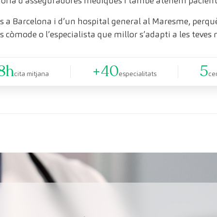
oria d’asseguradores mèdiques i també atenem pacient
 a Barcelona i d’un hospital general al Maresme, perquè 
s còmode o l’especialista que millor s’adapti a les teves 
8h
+40
5
cita mitjana
especialitats
ce