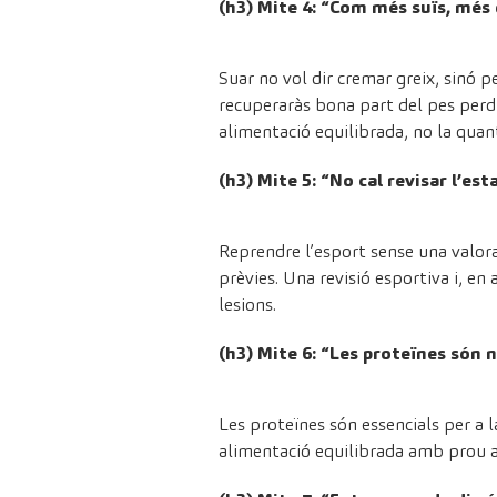
(h3) Mite 4: “Com més suïs, més 
Suar no vol dir cremar greix, sinó p
recuperaràs bona part del pes perd
alimentació equilibrada, no la quant
(h3) Mite 5: “No cal revisar l’est
Reprendre l’esport sense una valora
prèvies. Una revisió esportiva i, e
lesions.
(h3) Mite 6: “Les proteïnes són
Les proteïnes són essencials per a 
alimentació equilibrada amb prou apo