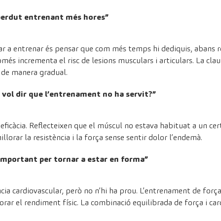
 perdut entrenant més hores”
r a entrenar és pensar que com més temps hi dediquis, abans re
és incrementa el risc de lesions musculars i articulars. La clau
t de manera gradual.
s vol dir que l’entrenament no ha servit?”
’eficàcia. Reflecteixen que el múscul no estava habituat a un ce
llorar la resistència i la força sense sentir dolor l’endemà.
s important per tornar a estar en forma”
ència cardiovascular, però no n’hi ha prou. L’entrenament de for
llorar el rendiment físic. La combinació equilibrada de força i ca