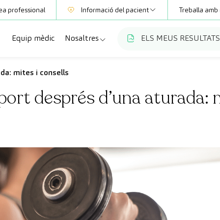
ea professional
Informació del pacient
Treballa amb 
Equip mèdic
Nosaltres
ELS MEUS RESULTATS
Mútues
Informació de proves
a
cialitats
Qui som
da: mites i consells
Club CreuBlanca
port després d’una aturada: m
ellas
es diagnòstiques
Treballa amb nosaltres
sions mèdiques
Blog
anca Maresme
ats especialitzades
CreuBlanca Empreses
Preguntes freqüents