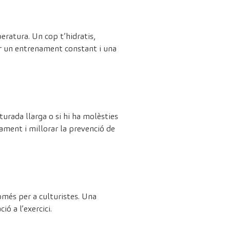
peratura. Un cop t’hidratis,
ir un entrenament constant i una
urada llarga o si hi ha molèsties
nament i millorar la prevenció de
omés per a culturistes. Una
ó a l’exercici.