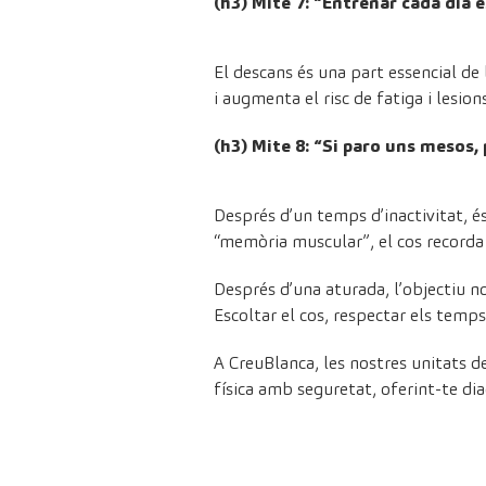
(h3) Mite 7: “Entrenar cada dia é
El descans és una part essencial de 
i augmenta el risc de fatiga i lesi
(h3) Mite 8: “Si paro uns mesos,
Després d’un temps d’inactivitat, és
“memòria muscular”, el cos recorda
Després d’una aturada, l’objectiu 
Escoltar el cos, respectar els temps
A CreuBlanca, les nostres unitats d
física amb seguretat, oferint-te di