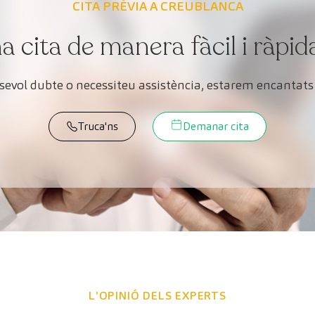
CITA PRÈVIA A CREUBLANCA
cita de manera fàcil i ràpid
lsevol dubte o necessiteu assistència, estarem encantats 
Truca'ns
Demanar cita
L'OPINIÓ DELS EXPERTS