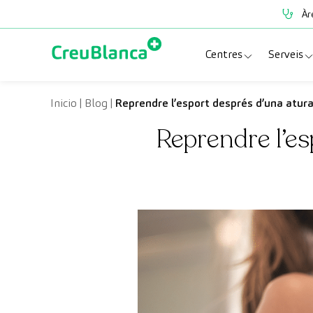
Vés al contingut
Àr
Centres
Serveis
Clínica CreuBlanc
Espe
Inicio
|
Blog
|
Reprendre l’esport després d’una atura
Reprendre l’es
CreuBlanca Tarrad
Prov
Diagnosis Médica
Revi
Hospital CreuBl
Unit
Centres Aragó