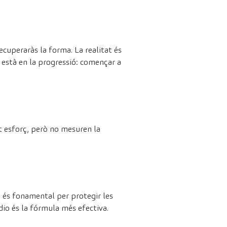
cuperaràs la forma. La realitat és
 està en la progressió: començar a
rt esforç, però no mesuren la
ça és fonamental per protegir les
rdio és la fórmula més efectiva.