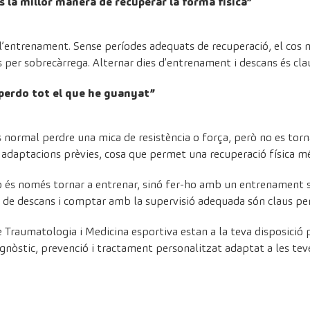
s la millor manera de recuperar la forma física”
l’entrenament. Sense períodes adequats de recuperació, el cos no 
ons per sobrecàrrega. Alternar dies d’entrenament i descans és c
 perdo tot el que he guanyat”
 normal perdre una mica de resistència o força, però no es torna
 adaptacions prèvies, cosa que permet una recuperació física m
no és només tornar a entrenar, sinó fer-ho amb un entrenament s
 de descans i comptar amb la supervisió adequada són claus per ev
e
Traumatologia
i
Medicina esportiva
estan a la teva disposició p
agnòstic, prevenció i tractament personalitzat adaptat a les tev