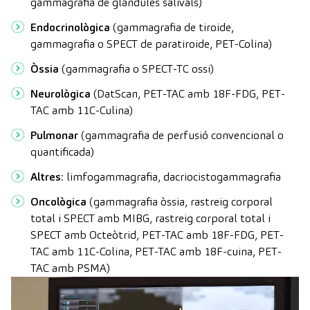
gammagrafia de glàndules salivals)
Endocrinològica
(gammagrafia de tiroide,
gammagrafia o SPECT de paratiroide, PET-Colina)
Òssia
(gammagrafia o SPECT-TC ossi)
Neurològica
(DatScan, PET-TAC amb 18F-FDG, PET-
TAC amb 11C-Culina)
Pulmonar
(gammagrafia de perfusió convencional o
quantificada)
Altres
: limfogammagrafia, dacriocistogammagrafia
Oncològica
(gammagrafia òssia, rastreig corporal
total i SPECT amb MIBG, rastreig corporal total i
SPECT amb Octeòtrid, PET-TAC amb 18F-FDG, PET-
TAC amb 11C-Colina, PET-TAC amb 18F-cuina, PET-
TAC amb
PSMA)