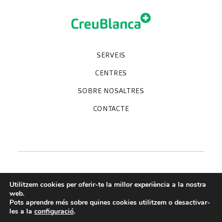
SERVEIS
Unitats especialitzades
Proves diagnòstiques
Revisions mèdiques
Especialitats
CENTRES
Hospital CreuBlanca Maresme
CreuBlanca Tarradellas
SOBRE NOSALTRES
Clínica CreuBlanca
Diagnosis Médica
Treballa amb nosaltres
CreuBlanca Empreses
Preguntes freqüents
CONTACTE
Qui som
Blog
We're hiring!
664234556
inform@creublanca.es
932 522 522
Dilluns a divendres 8h-20h
Utilitzem cookies per oferir-te la millor experiència a la nostra
web.
Pots aprendre més sobre quines cookies utilitzem o desactivar-
Termes de servei
les a la
configuració
.
Avis legal