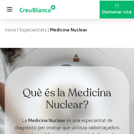
Vés al contingut
Demanar cita
Inicio
|
Especialitats
|
Medicina Nuclear
Què és la Medicina
Nuclear?
La
Medicina Nuclear
és una especialitat
de
diagnòstic per imatge que utilitza radiotraçadors