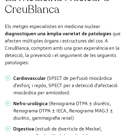
CreuBlanca
Els metges especialistes en medicina nuclear
diagnostiquen una àmplia varietat de patologies
que
afecten múltiples òrgans i estructures del cos. A
CreuBlanca, comptem amb una gran experiència en la
detecció, la prevenció i el seguiment de les següents
patologies:
Cardiovascular
(SPECT de perfusió miocàrdica
d’esforç i repòs, SPECT per a detecció d’afectació
miocàrdica per amiloïdosi)
Nefro-urològica
(Renograma DTPA ± diürètic,
Renograma DTPA ± IECA, Renograma MAG·3 ±
diürètic, gammagrafia renal)
Digestiva
(estudi de diverticle de Meckel,