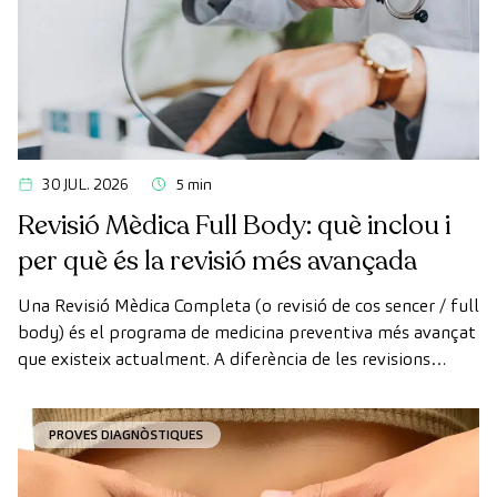
30 JUL. 2026
5 min
Revisió Mèdica Full Body: què inclou i
per què és la revisió més avançada
Una Revisió Mèdica Completa (o revisió de cos sencer / full
body) és el programa de medicina preventiva més avançat
que existeix actualment. A diferència de les revisions
convencionals, aquesta revisió utilitza la tecnologia de
diagnòstic per la imatge d'última generació per avaluar de
PROVES DIAGNÒSTIQUES
manera exhaustiva l'estat dels òrgans vitals, el sistema
vascular i el cervell abans que apareguin els primers
símptomes.