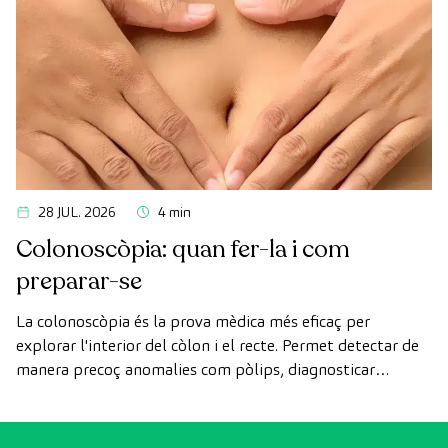
28 JUL. 2026
4 min
Colonoscòpia: quan fer-la i com
preparar-se
La colonoscòpia és la prova mèdica més eficaç per
explorar l'interior del còlon i el recte. Permet detectar de
manera precoç anomalies com pòlips, diagnosticar
malalties intestinals i prevenir el càncer de còlon.