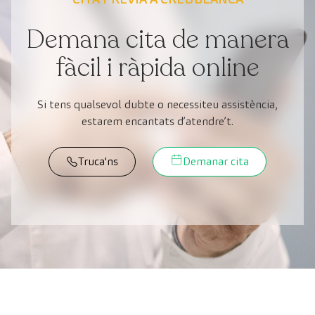
Demana cita de manera
fàcil i ràpida online
Si tens qualsevol dubte o necessiteu assistència,
estarem encantats d’atendre’t.
Truca'ns
Demanar cita