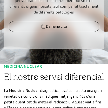
per valorar el funcionalisme i metabolisme de
diferents òrgans i teixits, així com per al tractament
de diferents patologies.
Demana cita
MEDICINA NUCLEAR
El nostre servei diferencial
La
Medicina Nuclear
diagnostica, avalua i tracta una gran
varietat de condicions mèdiques mitjançant l’ús d’una
petita quantitat de material radioactiu.
Aquest viatja fins
a l’òrgan o teixit a estudiar i emet radiació que pot ser