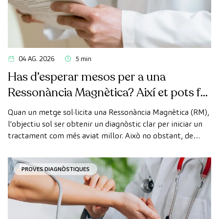
04 AG. 2026
5 min
Has d’esperar mesos per a una
Ressonància Magnètica? Així et pots fer
la prova de manera ràpida com a
Quan un metge sol·licita una Ressonància Magnètica (RM),
pacient privat
l'objectiu sol ser obtenir un diagnòstic clar per iniciar un
tractament com més aviat millor. Això no obstant, de
vegades, els terminis d'espera per aconseguir una cita
poden trigar més del desitjat.
PROVES DIAGNÒSTIQUES