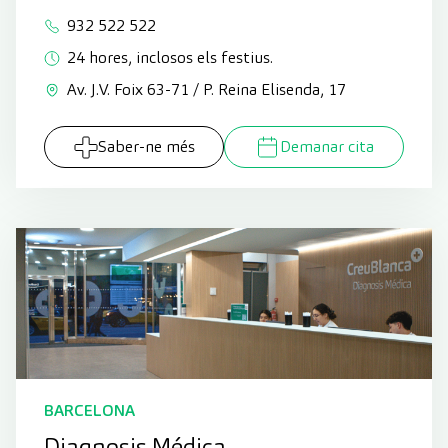
932 522 522
24 hores, inclosos els festius.
Av. J.V. Foix 63-71 / P. Reina Elisenda, 17
Saber-ne més
Demanar cita
BARCELONA
Diagnosis Médica