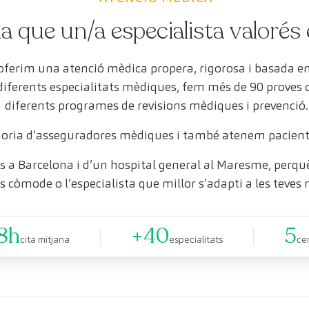
a que un/a especialista valorés 
 oferim una atenció mèdica propera, rigorosa i basada 
 diferents especialitats mèdiques, fem més de 90 proves
diferents programes de revisions mèdiques i prevenció.
oria d’asseguradores mèdiques i també atenem pacient
 a Barcelona i d’un hospital general al Maresme, perquè 
s còmode o l’especialista que millor s’adapti a les teves 
8h
+40
5
cita mitjana
especialitats
ce