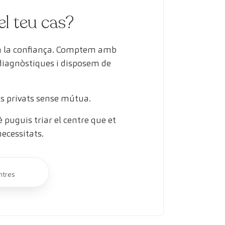
el teu cas?
en la confiança. Comptem amb
 diagnòstiques i disposem de
s privats sense mútua.
puguis triar el centre que et
necessitats.
ntres