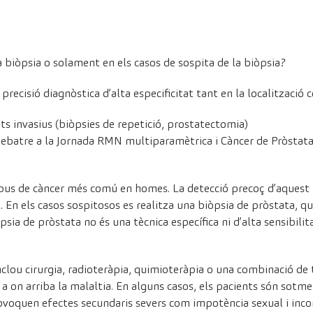
 biòpsia o solament en els casos de sospita de la biòpsia?
recisió diagnòstica d’alta especificitat tant en la localització
 invasius (biòpsies de repetició, prostatectomia)
 debatre a la Jornada RMN multiparamètrica i Càncer de Pròstat
ipus de càncer més comú en homes. La detecció precoç d’aquest t
. En els casos sospitosos es realitza una biòpsia de pròstata, qu
psia de pròstata no és una tècnica específica ni d’alta sensibili
clou cirurgia, radioteràpia, quimioteràpia o una combinació de to
 a on arriba la malaltia. En alguns casos, els pacients són sotm
voquen efectes secundaris severs com impotència sexual i incon