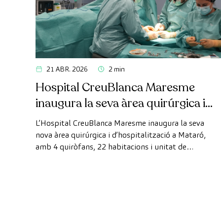
21 ABR. 2026
2 min
Hospital CreuBlanca Maresme
inaugura la seva àrea quirúrgica i
d’hospitalització
L’Hospital CreuBlanca Maresme inaugura la seva
nova àrea quirúrgica i d’hospitalització a Mataró,
amb 4 quiròfans, 22 habitacions i unitat de
reanimació, ampliant la seva capacitat assistencial al
Maresme.