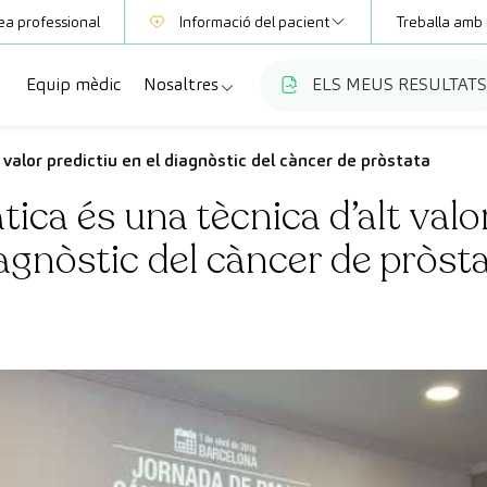
ea professional
Informació del pacient
Treballa amb 
Equip mèdic
Nosaltres
ELS MEUS RESULTATS
Mútues
Informació de proves
a
cialitats
Qui som
valor predictiu en el diagnòstic del càncer de pròstata
Club CreuBlanca
ca és una tècnica d’alt valor
ellas
es diagnòstiques
Treballa amb nosaltres
agnòstic del càncer de pròst
sions mèdiques
Blog
anca Maresme
ats especialitzades
CreuBlanca Empreses
Preguntes freqüents