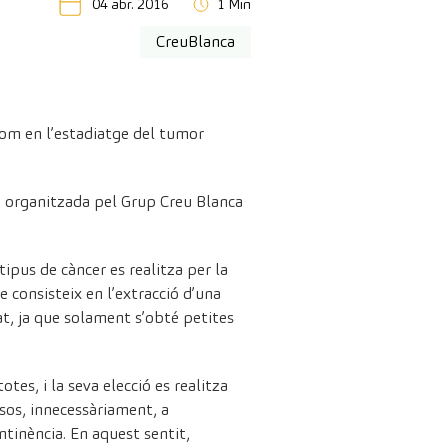
04 abr. 2016
1 Min
CreuBlanca
 com en l’estadiatge del tumor
a organitzada pel Grup Creu Blanca
ipus de càncer es realitza per la
e consisteix en l’extracció d’una
tat, ja que solament s’obté petites
tes, i la seva elecció es realitza
esos, innecessàriament, a
tinència. En aquest sentit,