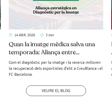
14 ABR. 2026
3 min
Quan la imatge mèdica salva una
temporada: Aliança entre
CreuBlanca i el FC Barcelona
Com el diagnòstic per la imatge i la recerca milloren
la recuperació dels esportistes d’elit a CreuBlanca i el
FC Barcelona.
VEURE EL BLOG