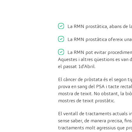
La RMN prostàtica, abans de la
La RMN prostàtica ofereix una p
La RMN pot evitar procediments
Aquestes i altres qüestions es van
el passat 1d’Abril.
El càncer de pròstata és el segon t
prova en sang del PSA i tacte rectal
mostra de teixit. No obstant, la biò
mostres de teixit prostàtic.
El ventall de tractaments actuals in
sense saber, de manera precisa, fins
tractaments molt agressius que pro