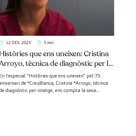
12 DES. 2025
3 min
Històries que ens uneixen: Cristina
Arroyo, tècnica de diagnòstic per la
imatge
En l'especial “Històries que ens uneixen” pel 75
aniversari de *CreuBlanca, Cristina *Arroyo, tècnica
de diagnòstic per imatge, ens compta la seva
experiència, l'evolució de la tecnologia i el valor del
treball en equip que fa possible cada diagnòstic