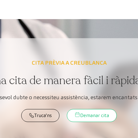
CITA PRÈVIA A CREUBLANCA
cita de manera fàcil i ràpid
lsevol dubte o necessiteu assistència, estarem encantats 
Truca'ns
Demanar cita