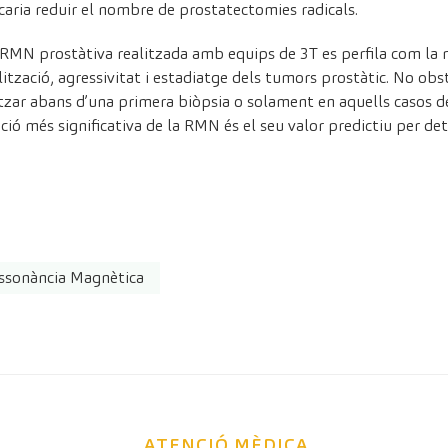
icaria reduir el nombre de prostatectomies radicals.
a RMN prostàtiva realitzada amb equips de 3T es perfila com la n
calització, agressivitat i estadiatge dels tumors prostàtic. No obs
litzar abans d’una primera biòpsia o solament en aquells casos d
ció més significativa de la RMN és el seu valor predictiu per det
ssonància Magnètica
ATENCIÓ MÈDICA