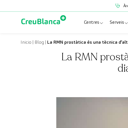
Vés al contingut
Àr
Centres
Serveis
Clínica CreuBlanc
Espe
Inicio
|
Blog
|
La RMN prostàtica és una tècnica d’alt 
La RMN prostàti
CreuBlanca Tarrad
Prov
di
Diagnosis Médica
Revi
Hospital CreuBl
Unit
Centres Aragó