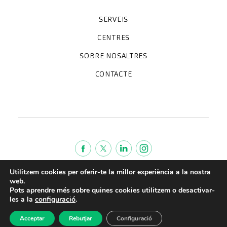
SERVEIS
Unitats especialitzades
Proves diagnòstiques
Revisions mèdiques
Especialitats
CENTRES
Hospital CreuBlanca Maresme
CreuBlanca Tarradellas
SOBRE NOSALTRES
Clínica CreuBlanca
Diagnosis Médica
Treballa amb nosaltres
CreuBlanca Empreses
Preguntes freqüents
CONTACTE
Qui som
Blog
We're hiring!
664234556
inform@creublanca.es
932 522 522
Dilluns a divendres 8h-20h
Utilitzem cookies per oferir-te la millor experiència a la nostra
Termes de servei
web.
Avis legal
Pots aprendre més sobre quines cookies utilitzem o desactivar-
les a la
configuració
.
Política de privacitat
Política de qualitat
Acceptar
Rebutjar
Configuració