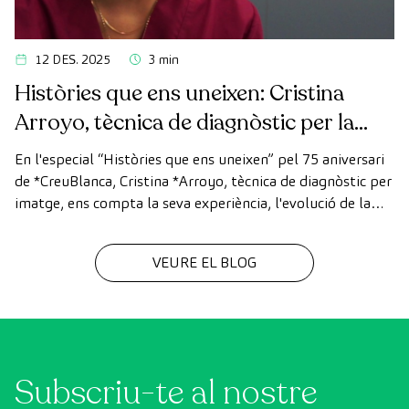
12 DES. 2025
3 min
Històries que ens uneixen: Cristina
Arroyo, tècnica de diagnòstic per la
imatge
En l'especial “Històries que ens uneixen” pel 75 aniversari
de *CreuBlanca, Cristina *Arroyo, tècnica de diagnòstic per
imatge, ens compta la seva experiència, l'evolució de la
tecnologia i el valor del treball en equip que fa possible
cada diagnòstic
VEURE EL BLOG
Subscriu-te al nostre