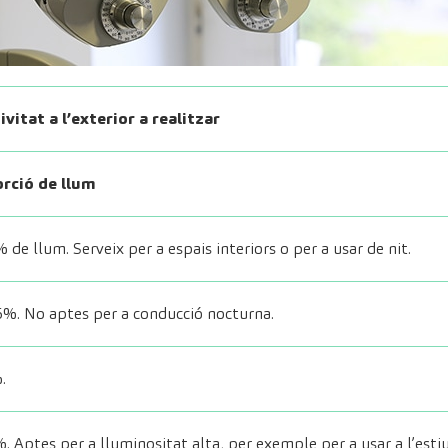
ivitat a l’exterior a realitzar
orció de llum
de llum. Serveix per a espais interiors o per a usar de nit.
%. No aptes per a conducció nocturna.
.
. Aptes per a lluminositat alta, per exemple per a usar a l’estiu