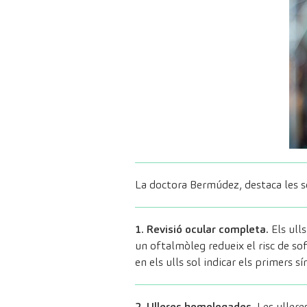
La doctora Bermúdez, destaca les s
1. Revisió ocular completa.
Els ull
un oftalmòleg redueix el risc de so
en els ulls sol indicar els primers
2. Ulleres homologades.
Les ullere