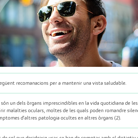
egüent recomanacions per a mantenir una vista saludable.
s són un dels òrgans imprescindibles en la vida quotidiana de 
frir malalties oculars, moltes de les quals poden romandre sil
 símptomes d’altres patologia ocultes en altres òrgans
(2)
.
s de sol que decideixin usar-se han de comptar amb el distintiu