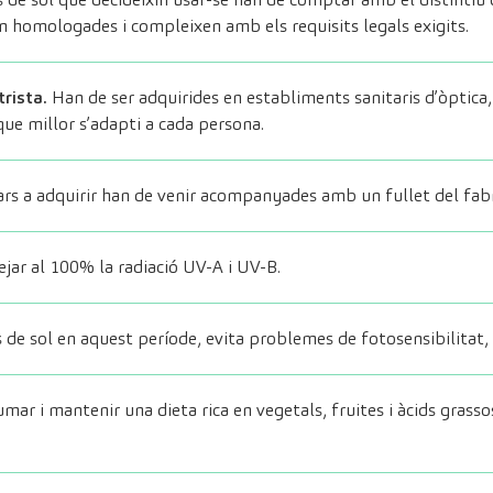
n homologades i compleixen amb els requisits legals exigits.
rista.
Han de ser adquirides en establiments sanitaris d’òptica, 
que millor s’adapti a cada persona.
ars a adquirir han de venir acompanyades amb un fullet del fabr
ar al 100% la radiació UV-A i UV-B.
s de sol en aquest període, evita problemes de fotosensibilitat, q
ar i mantenir una dieta rica en vegetals, fruites i àcids grass