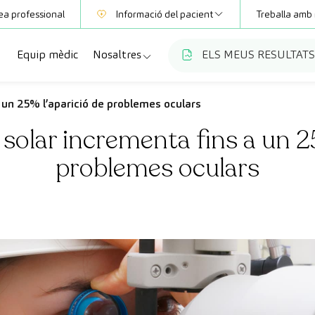
ea professional
Informació del pacient
Treballa amb 
Equip mèdic
Nosaltres
ELS MEUS RESULTATS
Mútues
Informació de proves
a
cialitats
Qui som
a un 25% l’aparició de problemes oculars
Club CreuBlanca
 solar incrementa fins a un 2
ellas
es diagnòstiques
Treballa amb nosaltres
problemes oculars
sions mèdiques
Blog
anca Maresme
ats especialitzades
CreuBlanca Empreses
Preguntes freqüents