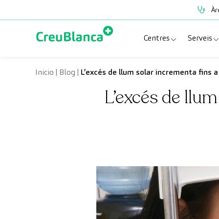
Vés al contingut
Àr
Centres
Serveis
Clínica CreuBlanc
Espe
Inicio
|
Blog
|
L’excés de llum solar incrementa fins 
L’excés de llum
CreuBlanca Tarrad
Prov
Diagnosis Médica
Revi
Hospital CreuBl
Unit
Centres Aragó