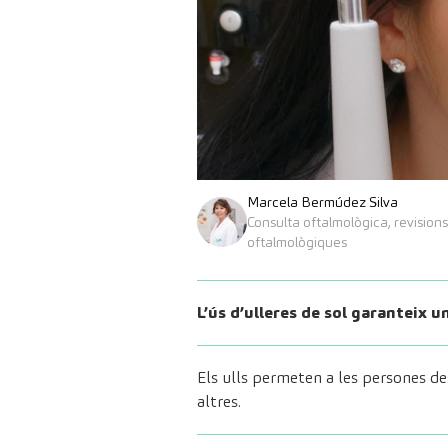
Marcela Bermúdez Silva
Consulta oftalmològica, revisions
oftalmològiques
L’ús d’ulleres de sol garanteix 
Els ulls permeten a les persones des
altres.