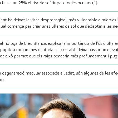
a fins a un 25% el risc de sofrir patologies oculars
(1)
.
ent ha deixat la vista desprotegida i més vulnerable a miopías 
ual comença per triar unes ulleres de sol que s’adaptin a les ne
almòloga de Creu Blanca
, explica la importància de l’ús d’ullere
pupil•la roman més dilatada i el cristal•lí deixa passar un elev
 Tot això permet que els raigs penetrin més profundament i pug
s i degeneració macular associada a l’edat, són algunes de les af
rs.