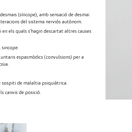
 desmais (síncope), amb sensació de desmai
alteracions del sistema nerviós autònom.
en els quals s’hagin descartat altres causes
 sincope.
luntaris espasmòdics (convulsions) per a
psia.
sospiti de malaltia psiquiàtrica.
s canvis de posició.