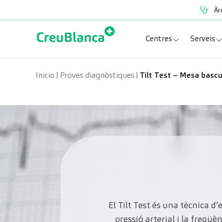
Vés al contingut
Àr
Centres
Serveis
Clínica CreuBlanc
Espe
Inicio
|
Proves diagnòstiques
|
Tilt Test – Mesa bascu
CreuBlanca Tarrad
Prov
Diagnosis Médica
Revi
Hospital CreuBl
Unit
Centres Aragó
El Tilt Test és una tècnica d
pressió arterial i la freqü