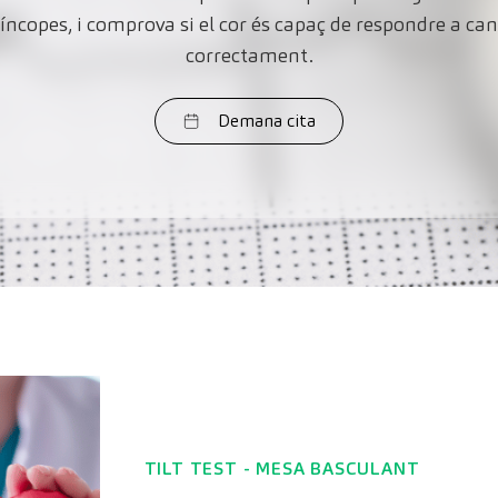
íncopes, i comprova si el cor és capaç de respondre a canv
correctament.
Demana cita
TILT TEST - MESA BASCULANT