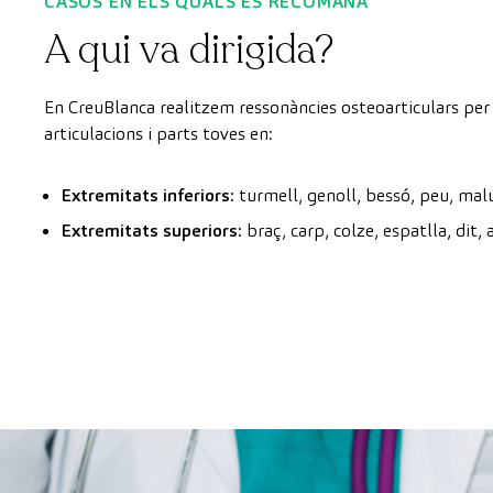
CASOS EN ELS QUALS ES RECOMANA
A qui va dirigida?
En CreuBlanca realitzem ressonàncies osteoarticulars per 
articulacions i parts toves en:
Extremitats inferiors:
turmell, genoll, bessó, peu, malu
Extremitats superiors:
braç, carp, colze, espatlla, dit