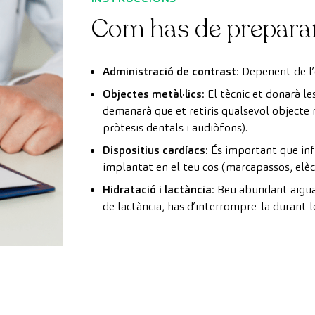
Com has de prepara
Administració de contrast
: Depenent de l
Objectes metàl·lics
: El tècnic et donarà l
demanarà que et retiris qualsevol objecte me
pròtesis dentals i audiòfons).
Dispositius cardíacs
: És important que inf
implantat en el teu cos (marcapassos, elèctr
Hidratació i lactància
: Beu abundant aigua 
de lactància, has d’interrompre-la durant l