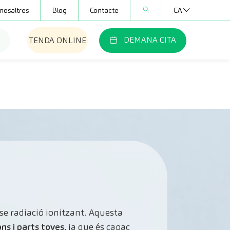
nosaltres
Blog
Contacte
CA
DEMANA CITA
TENDA ONLINE
se radiació ionitzant. Aquesta
ns i parts toves
, ja que és capaç