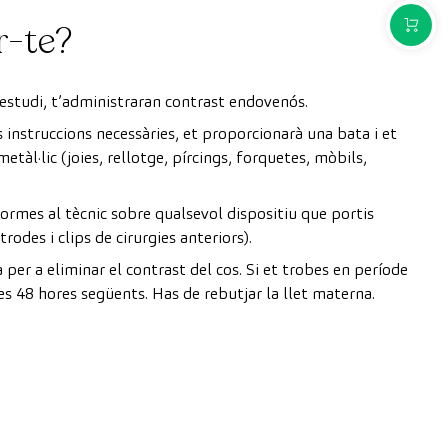
COMPR
r-te?
’estudi, t’administraran contrast endovenós.
es instruccions necessàries, et proporcionarà una bata i et
tàl·lic (joies, rellotge, pírcings, forquetes, mòbils,
ormes al tècnic sobre qualsevol dispositiu que portis
odes i clips de cirurgies anteriors).
per a eliminar el contrast del cos. Si et trobes en període
es 48 hores següents. Has de rebutjar la llet materna.