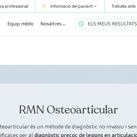
ea professional
Informació del pacient
Treballa amb 
Equip mèdic
Nosaltres
ELS MEUS RESULTATS
Mútues
Informació de proves
a
cialitats
Qui som
Club CreuBlanca
ellas
es diagnòstiques
Treballa amb nosaltres
sions mèdiques
Blog
anca Maresme
ats especialitzades
CreuBlanca Empreses
Preguntes freqüents
RMN Osteoarticular
oarticular és un mètode de diagnòstic no invasiu i sen
eficaces per al
diagnòstic precoç de lesions en articulacio