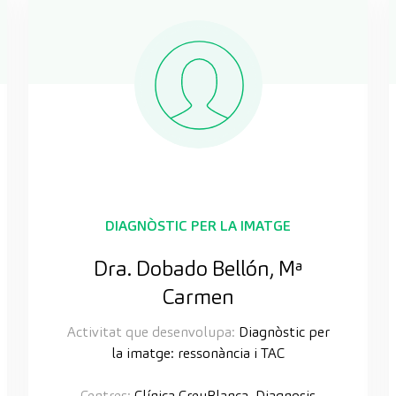
DIAGNÒSTIC PER LA IMATGE
Dra. Dobado Bellón, Mª
Carmen
Activitat que desenvolupa:
Diagnòstic per
la imatge: ressonància i TAC
Centres:
Clínica CreuBlanca, Diagnosis