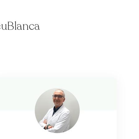
reuBlanca