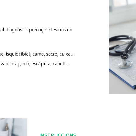
al diagnòstic precoç de lesions en
c, isquiotibial, cama, sacre, cuixa…
, avantbraç, mà, escàpula, canell…
INSTRUCCIONS