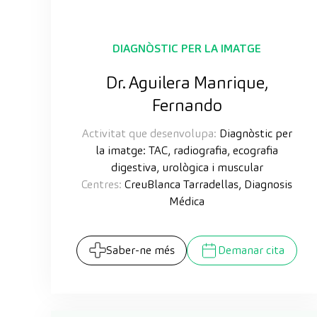
DIAGNÒSTIC PER LA IMATGE
Dr. Aguilera Manrique,
Fernando
Activitat que desenvolupa:
Diagnòstic per
la imatge: TAC, radiografia, ecografia
digestiva, urològica i muscular
Centres:
CreuBlanca Tarradellas, Diagnosis
Médica
Saber-ne més
Demanar cita