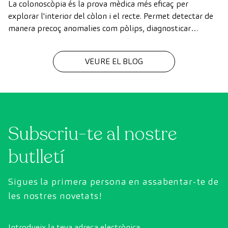
La colonoscòpia és la prova mèdica més eficaç per
explorar l'interior del còlon i el recte. Permet detectar de
manera precoç anomalies com pòlips, diagnosticar
malalties intestinals i prevenir el càncer de còlon.
VEURE EL BLOG
Subscriu-te al nostre
butlletí
Sigues la primera persona en assabentar-te de
les nostres novetats!
Introdueix la teva adreça electrònica