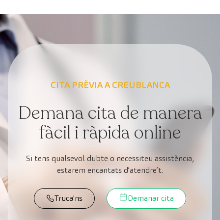
CITA PRÈVIA A CREUBLANCA
Demana cita de manera
fàcil i ràpida online
Si tens qualsevol dubte o necessiteu assistència,
estarem encantats d’atendre’t.
Truca'ns
Demanar cita