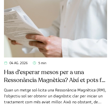
04 AG. 2026
5 min
Has d’esperar mesos per a una
Ressonància Magnètica? Així et pots fer
la prova de manera ràpida com a
Quan un metge sol·licita una Ressonància Magnètica (RM),
pacient privat
l'objectiu sol ser obtenir un diagnòstic clar per iniciar un
tractament com més aviat millor. Això no obstant, de
vegades, els terminis d'espera per aconseguir una cita