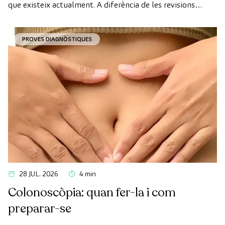
que existeix actualment. A diferència de les revisions
convencionals, aquesta revisió utilitza la tecnologia de
diagnòstic per la imatge d'última generació per avaluar de
PROVES DIAGNÒSTIQUES
manera exhaustiva l'estat dels òrgans vitals, el sistema
vascular i el cervell abans que apareguin els primers
símptomes.
28 JUL. 2026
4 min
Colonoscòpia: quan fer-la i com
preparar-se