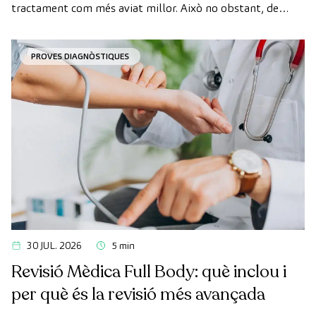
tractament com més aviat millor. Això no obstant, de
vegades, els terminis d'espera per aconseguir una cita
poden trigar més del desitjat.
PROVES DIAGNÒSTIQUES
30 JUL. 2026
5 min
Revisió Mèdica Full Body: què inclou i
per què és la revisió més avançada