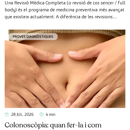
Una Revisió Mèdica Completa (o revisió de cos sencer / full
body) és el programa de medicina preventiva més avançat
que existeix actualment. A diferència de les revisions
convencionals, aquesta revisió utilitza la tecnologia de
diagnòstic per la imatge d'última generació per avaluar de
PROVES DIAGNÒSTIQUES
manera exhaustiva l'estat dels òrgans vitals, el sistema
vascular i el cervell abans que apareguin els primers
símptomes.
28 JUL. 2026
4 min
Colonoscòpia: quan fer-la i com