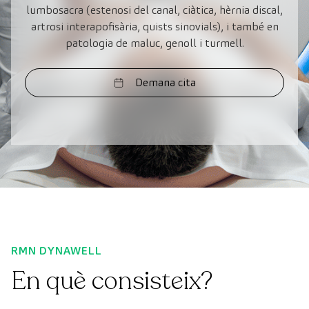
lumbosacra (estenosi del canal, ciàtica, hèrnia discal,
artrosi interapofisària, quists sinovials), i també en
patologia de maluc, genoll i turmell.
Demana cita
RMN DYNAWELL
En què consisteix?