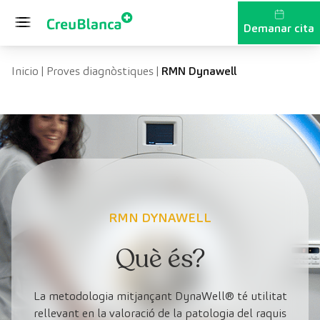
Vés al contingut
Demanar cita
Inicio
|
Proves diagnòstiques
|
RMN Dynawell
RMN DYNAWELL
Què és?
La metodologia mitjançant DynaWell® té utilitat
rellevant en la valoració de la patologia del raquis