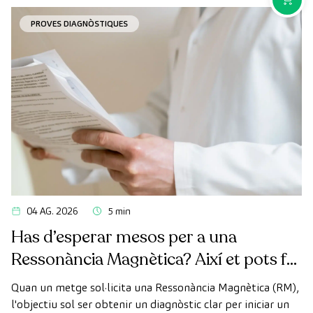
PROVES DIAGNÒSTIQUES
04 AG. 2026
5 min
Has d’esperar mesos per a una
Ressonància Magnètica? Així et pots fer
la prova de manera ràpida com a
Quan un metge sol·licita una Ressonància Magnètica (RM),
pacient privat
l'objectiu sol ser obtenir un diagnòstic clar per iniciar un