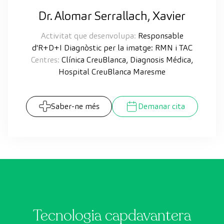
Dr. Alomar Serrallach, Xavier
Activitat que desenvolupa:
Responsable
d'R+D+I Diagnòstic per la imatge: RMN i TAC
Centres:
Clínica CreuBlanca, Diagnosis Médica,
Hospital CreuBlanca Maresme
Saber-ne més
Demanar cita
Tecnologia capdavantera