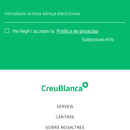
Introdueix la teva adreça electrònica
Consentimiento
He llegit i accepto la
Política de privacitat
Subscriure-m'hi
SERVEIS
Unitats especialitzades
Proves diagnòstiques
Revisions mèdiques
Especialitats
CENTRES
Hospital CreuBlanca Maresme
CreuBlanca Tarradellas
SOBRE NOSALTRES
Clínica CreuBlanca
Diagnosis Médica