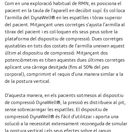
Com en una exploració habitual de RMN, es posiciona el
pacient en la taula de l’aparell en decúbit supí. Es col·loca
l’armilla del DynaWell® en les espatlles i tòrax superior
del pacient. Mitjançant unes corretges s’ajusta l’armilla al
tòrax del pacient i es col·loquen els seus peus sobre la
plataforma del dispositiu de compressió. Dues corretges
ajustables en tots dos costats de l’armilla uneixen aquest
últim al dispositiu de compressió. Mitjançant dos
potenciòmetres es tiben aquestes dues últimes corretges
aplicant una càrrega desitjada (fins al 50% del pes
corporal), comprimint el raquis d’una manera similar a la
de la postura vertical.
D’aquesta manera, en els pacients sotmesos al dispositiu
de compressió DynaWell®, la pressió es distribueix al pit,
sense sobrecarregar les espatlles. El dispositiu de
compressió DynaWell® és fàcil d’utilitzar i aporta una
solució a la necessitat extensament reconeguda de simular
la postura vertical i els seus efectes sobre el raquis