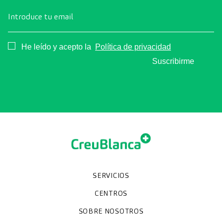
Introduce tu email
Consentimiento
He leído y acepto la
Política de privacidad
Suscribirme
SERVICIOS
Chequeos y revisiones médicas
Diagnóstico por la imagen
Unidades especializadas
Especialidades
CENTROS
Hospital CreuBlanca Maresme
CreuBlanca Tarradellas
SOBRE NOSOTROS
Clínica CreuBlanca
Diagnosis Médica