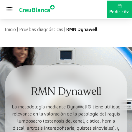
Saltar al contenido
Pedir cita
Inicio
|
Pruebas diagnósticas
|
RMN Dynawell
RMN Dynawell
La metodología mediante DynaWell® tiene utilidad
relevante en la valoración de la patología del raquis
lumbosacro (estenosis del canal, ciática, hernia
discal, artrosis interapofisaria, quistes sinoviales), y