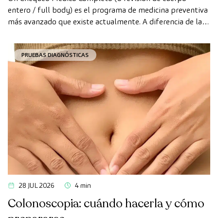
entero / full body) es el programa de medicina preventiva
más avanzado que existe actualmente. A diferencia de las
revisiones convencionales, este chequeo utiliza la
tecnología de diagnóstico por la imagen de última
PRUEBAS DIAGNÓSTICAS
generación para evaluar de forma exhaustiva el estado de
los órganos vitales, el sistema vascular y el cerebro antes
de que aparezcan los primeros síntomas.
28 JUL 2026
4 min
Colonoscopia: cuándo hacerla y cómo