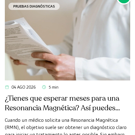
PRUEBAS DIAGNÓSTICAS
04 AGO 2026
5 min
¿Tienes que esperar meses para una
Resonancia Magnética? Así puedes
realizarte la prueba de forma rápida
Cuando un médico solicita una Resonancia Magnética
como paciente privado
(RMN), el objetivo suele ser obtener un diagnóstico claro
para iniciar un tratamiento lo antes posible. Sin embargo,